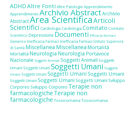
ADHD
Altre Fonti
Altre Patologie
Apprendimento
Archivio Abstract
Archivio
Apprendimento
Area Scientifica
Articoli
Abstract
Scientifici
Comitato
Cardiologia
Cardiologia
Comitato
Documenti
Depressione
Scientifico
Efficacia farmaci
Inefficacia Farmaci
Generico
Inefficacia Farmaci
Istituto Superiore
Miscellanea
Miscellanea
Mortalità
di Sanità
Neurologia
Neurologia
Portavoce
Mortalità
Nazionale
Soggetti Animali
Soggetti
Soggetti Animali
Soggetti Umani
Umani
Soggetti Umani
Soggetti
Soggetti Umani
Soggetti Umani
Soggetti Umani
Umani
Soggetti Umani
Soggetti Umani
Sviluppo
Soggetti Umani
Terapie non
Corporeo
Sviluppo Corporeo
farmacologiche
Terapie non
farmacologiche
Tossicomania
Tossicomania