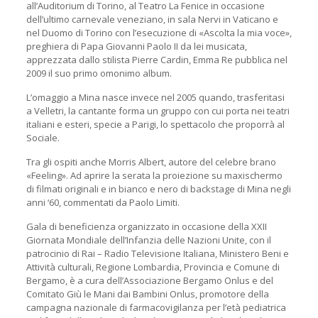
all’Auditorium di Torino, al Teatro La Fenice in occasione
dell’ultimo carnevale veneziano, in sala Nervi in Vaticano e
nel Duomo di Torino con l’esecuzione di «Ascolta la mia voce»,
preghiera di Papa Giovanni Paolo II da lei musicata,
apprezzata dallo stilista Pierre Cardin, Emma Re pubblica nel
2009 il suo primo omonimo album.
L’omaggio a Mina nasce invece nel 2005 quando, trasferitasi
a Velletri, la cantante forma un gruppo con cui porta nei teatri
italiani e esteri, specie a Parigi, lo spettacolo che proporrà al
Sociale.
Tra gli ospiti anche Morris Albert, autore del celebre brano
«Feeling». Ad aprire la serata la proiezione su maxischermo
di filmati originali e in bianco e nero di backstage di Mina negli
anni ‘60, commentati da Paolo Limiti.
Gala di beneficienza organizzato in occasione della XXII
Giornata Mondiale dell’Infanzia delle Nazioni Unite, con il
patrocinio di Rai – Radio Televisione Italiana, Ministero Beni e
Attività culturali, Regione Lombardia, Provincia e Comune di
Bergamo, è a cura dell’Associazione Bergamo Onlus e del
Comitato Giù le Mani dai Bambini Onlus, promotore della
campagna nazionale di farmacovigilanza per l’età pediatrica