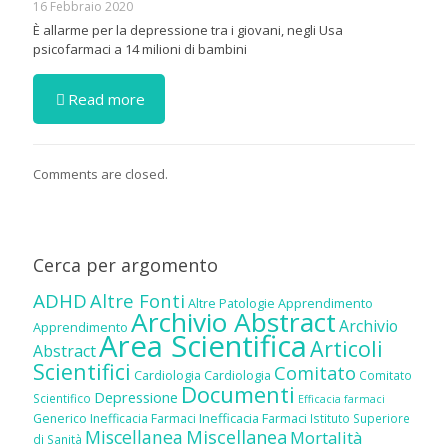
16 Febbraio 2020
È allarme per la depressione tra i giovani, negli Usa
psicofarmaci a 14 milioni di bambini
Read more
Comments are closed.
Cerca per argomento
ADHD
Altre Fonti
Altre Patologie
Apprendimento
Archivio Abstract
Archivio
Apprendimento
Area Scientifica
Articoli
Abstract
Scientifici
Comitato
Cardiologia
Cardiologia
Comitato
Documenti
Depressione
Scientifico
Efficacia farmaci
Inefficacia Farmaci
Generico
Inefficacia Farmaci
Istituto Superiore
Miscellanea
Miscellanea
Mortalità
di Sanità