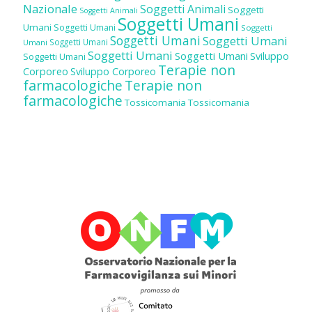
Nazionale
Soggetti Animali
Soggetti
Soggetti Animali
Soggetti Umani
Umani
Soggetti Umani
Soggetti
Soggetti Umani
Soggetti Umani
Soggetti Umani
Umani
Soggetti Umani
Soggetti Umani
Sviluppo
Soggetti Umani
Terapie non
Corporeo
Sviluppo Corporeo
farmacologiche
Terapie non
farmacologiche
Tossicomania
Tossicomania