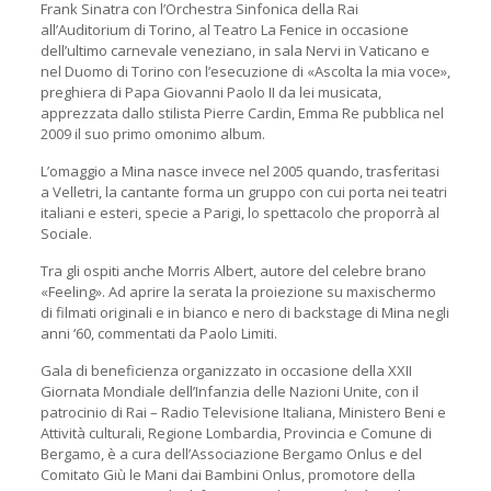
Frank Sinatra con l’Orchestra Sinfonica della Rai
all’Auditorium di Torino, al Teatro La Fenice in occasione
dell’ultimo carnevale veneziano, in sala Nervi in Vaticano e
nel Duomo di Torino con l’esecuzione di «Ascolta la mia voce»,
preghiera di Papa Giovanni Paolo II da lei musicata,
apprezzata dallo stilista Pierre Cardin, Emma Re pubblica nel
2009 il suo primo omonimo album.
L’omaggio a Mina nasce invece nel 2005 quando, trasferitasi
a Velletri, la cantante forma un gruppo con cui porta nei teatri
italiani e esteri, specie a Parigi, lo spettacolo che proporrà al
Sociale.
Tra gli ospiti anche Morris Albert, autore del celebre brano
«Feeling». Ad aprire la serata la proiezione su maxischermo
di filmati originali e in bianco e nero di backstage di Mina negli
anni ‘60, commentati da Paolo Limiti.
Gala di beneficienza organizzato in occasione della XXII
Giornata Mondiale dell’Infanzia delle Nazioni Unite, con il
patrocinio di Rai – Radio Televisione Italiana, Ministero Beni e
Attività culturali, Regione Lombardia, Provincia e Comune di
Bergamo, è a cura dell’Associazione Bergamo Onlus e del
Comitato Giù le Mani dai Bambini Onlus, promotore della