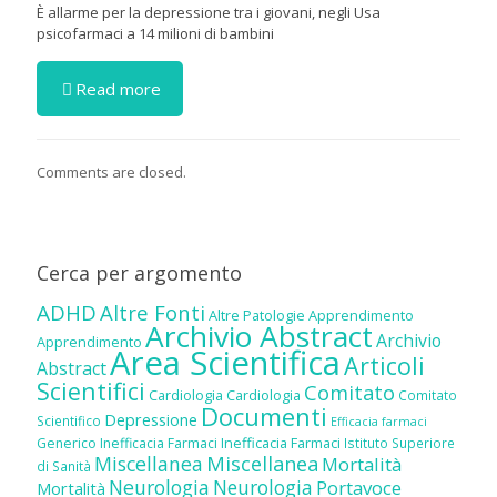
È allarme per la depressione tra i giovani, negli Usa
psicofarmaci a 14 milioni di bambini
Read more
Comments are closed.
Cerca per argomento
ADHD
Altre Fonti
Altre Patologie
Apprendimento
Archivio Abstract
Archivio
Apprendimento
Area Scientifica
Articoli
Abstract
Scientifici
Comitato
Cardiologia
Cardiologia
Comitato
Documenti
Depressione
Scientifico
Efficacia farmaci
Inefficacia Farmaci
Generico
Inefficacia Farmaci
Istituto Superiore
Miscellanea
Miscellanea
Mortalità
di Sanità
Neurologia
Neurologia
Portavoce
Mortalità