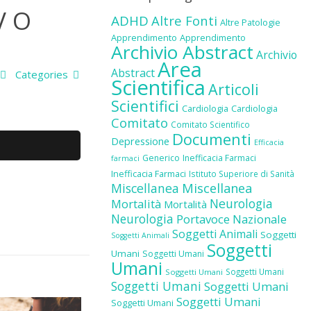
V O
ADHD
Altre Fonti
Altre Patologie
Apprendimento
Apprendimento
Archivio Abstract
Archivio
Area
Abstract
Categories
Scientifica
Articoli
Scientifici
Cardiologia
Cardiologia
Comitato
Comitato Scientifico
Documenti
Depressione
Efficacia
Generico
Inefficacia Farmaci
farmaci
Inefficacia Farmaci
Istituto Superiore di Sanità
Miscellanea
Miscellanea
Neurologia
Mortalità
Mortalità
Neurologia
Portavoce Nazionale
Soggetti Animali
Soggetti
Soggetti Animali
Soggetti
Umani
Soggetti Umani
Umani
Soggetti Umani
Soggetti Umani
Soggetti Umani
Soggetti Umani
Soggetti Umani
Soggetti Umani