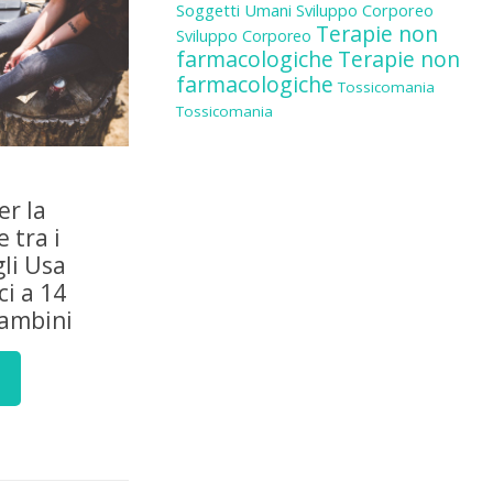
Soggetti Umani
Sviluppo Corporeo
Terapie non
Sviluppo Corporeo
farmacologiche
Terapie non
farmacologiche
Tossicomania
Tossicomania
er la
 tra i
gli Usa
i a 14
bambini