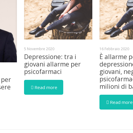
5 Novembre 2020
16 Febbraio 2020
Depressione: tra i
È allarme p
giovani allarme per
depressione
psicofarmaci
giovani, ne
psicofarmac
 per
milioni di 
sere
Read more
Read more