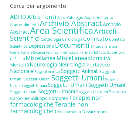
Cerca per argomento
ADHD
Altre Fonti
Altre Patologie
Apprendimento
Archivio Abstract
Archivio
Apprendimento
Area Scientifica
Articoli
Abstract
Scientifici
Comitato
Cardiologia
Cardiologia
Comitato
Documenti
Depressione
Scientifico
Efficacia farmaci
Inefficacia Farmaci
Generico
Inefficacia Farmaci
Istituto Superiore
Miscellanea
Miscellanea
Mortalità
di Sanità
Neurologia
Neurologia
Portavoce
Mortalità
Nazionale
Soggetti Animali
Soggetti
Soggetti Animali
Soggetti Umani
Umani
Soggetti Umani
Soggetti
Soggetti Umani
Soggetti Umani
Soggetti Umani
Umani
Soggetti Umani
Soggetti Umani
Sviluppo
Soggetti Umani
Terapie non
Corporeo
Sviluppo Corporeo
farmacologiche
Terapie non
farmacologiche
Tossicomania
Tossicomania