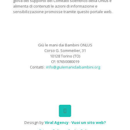
giova del supporto del Comitato scientifico della Onlus e
alimenta di contenuti le azioni di informazione e
sensibilizzazione promosse tramite questo portale web.
Giù le mani dai Bambini ONLUS
Corso G. Sommeilier, 31
10128 Torino (TO)
CF: 97650080019
Contatti :
info@giulemanidaibambini.org
Facebook
Vimeo
Desisgn by
Viral Agency
-
Vuoi un sito web?