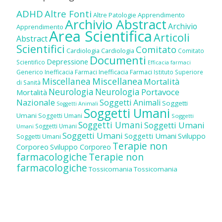
ADHD
Altre Fonti
Altre Patologie
Apprendimento
Archivio Abstract
Archivio
Apprendimento
Area Scientifica
Articoli
Abstract
Scientifici
Comitato
Cardiologia
Cardiologia
Comitato
Documenti
Depressione
Scientifico
Efficacia farmaci
Inefficacia Farmaci
Generico
Inefficacia Farmaci
Istituto Superiore
Miscellanea
Miscellanea
Mortalità
di Sanità
Neurologia
Neurologia
Portavoce
Mortalità
Nazionale
Soggetti Animali
Soggetti
Soggetti Animali
Soggetti Umani
Umani
Soggetti Umani
Soggetti
Soggetti Umani
Soggetti Umani
Soggetti Umani
Umani
Soggetti Umani
Soggetti Umani
Sviluppo
Soggetti Umani
Terapie non
Corporeo
Sviluppo Corporeo
farmacologiche
Terapie non
farmacologiche
Tossicomania
Tossicomania