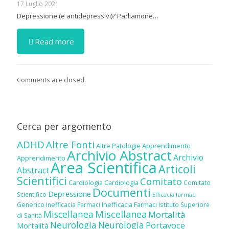
17 Luglio 2021
Depressione (e antidepressivi)? Parliamone…
Read more
Comments are closed.
Cerca per argomento
ADHD
Altre Fonti
Altre Patologie
Apprendimento
Archivio Abstract
Archivio
Apprendimento
Area Scientifica
Articoli
Abstract
Scientifici
Comitato
Cardiologia
Cardiologia
Comitato
Documenti
Depressione
Scientifico
Efficacia farmaci
Inefficacia Farmaci
Generico
Inefficacia Farmaci
Istituto Superiore
Miscellanea
Miscellanea
Mortalità
di Sanità
Neurologia
Neurologia
Portavoce
Mortalità