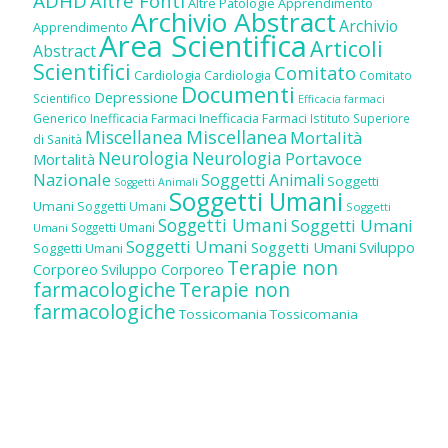
ADHD
Altre Fonti
Altre Patologie
Apprendimento
Archivio Abstract
Archivio
Apprendimento
Area Scientifica
Articoli
Abstract
Scientifici
Comitato
Cardiologia
Cardiologia
Comitato
Documenti
Depressione
Scientifico
Efficacia farmaci
Inefficacia Farmaci
Generico
Inefficacia Farmaci
Istituto Superiore
Miscellanea
Miscellanea
Mortalità
di Sanità
Neurologia
Neurologia
Portavoce
Mortalità
Nazionale
Soggetti Animali
Soggetti
Soggetti Animali
Soggetti Umani
Umani
Soggetti Umani
Soggetti
Soggetti Umani
Soggetti Umani
Soggetti Umani
Umani
Soggetti Umani
Soggetti Umani
Sviluppo
Soggetti Umani
Terapie non
Corporeo
Sviluppo Corporeo
farmacologiche
Terapie non
farmacologiche
Tossicomania
Tossicomania