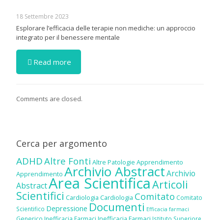
18 Settembre 2023
Esplorare l’efficacia delle terapie non mediche: un approccio
integrato per il benessere mentale
Read more
Comments are closed.
Cerca per argomento
ADHD
Altre Fonti
Altre Patologie
Apprendimento
Archivio Abstract
Archivio
Apprendimento
Area Scientifica
Articoli
Abstract
Scientifici
Comitato
Cardiologia
Cardiologia
Comitato
Documenti
Depressione
Scientifico
Efficacia farmaci
Inefficacia Farmaci
Generico
Inefficacia Farmaci
Istituto Superiore