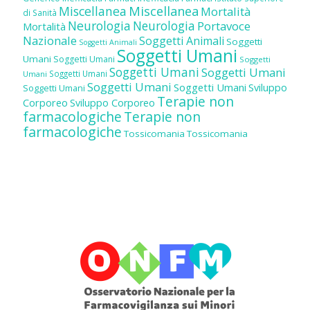
Miscellanea
Miscellanea
Mortalità
di Sanità
Neurologia
Neurologia
Portavoce
Mortalità
Nazionale
Soggetti Animali
Soggetti
Soggetti Animali
Soggetti Umani
Umani
Soggetti Umani
Soggetti
Soggetti Umani
Soggetti Umani
Soggetti Umani
Umani
Soggetti Umani
Soggetti Umani
Sviluppo
Soggetti Umani
Terapie non
Corporeo
Sviluppo Corporeo
farmacologiche
Terapie non
farmacologiche
Tossicomania
Tossicomania