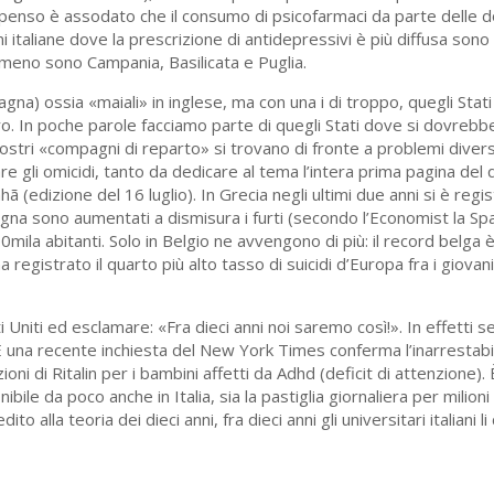
penso è assodato che il consumo di psicofarmaci da parte delle d
 italiane dove la prescrizione di antidepressivi è più diffusa sono
meno sono Campania, Basilicata e Puglia.
agna) ossia «maiali» in inglese, ma con una i di troppo, quegli Stati 
o. In poche parole facciamo parte di quegli Stati dove si dovrebb
ostri «compagni di reparto» si trovano di fronte a problemi divers
are gli omicidi, tanto da dedicare al tema l’intera prima pagina del
 (edizione del 16 luglio). In Grecia negli ultimi due anni si è regi
gna sono aumentati a dismisura i furti (secondo l’Economist la Sp
a abitanti. Solo in Belgio ne avvengono di più: il record belga è 
a registrato il quarto più alto tasso di suicidi d’Europa fra i giovani
ti Uniti ed esclamare: «Fra dieci anni noi saremo così!». In effetti 
E una recente inchiesta del New York Times conferma l’inarrestabi
ni di Ritalin per i bambini affetti da Adhd (deficit di attenzione). 
bile da poco anche in Italia, sia la pastiglia giornaliera per milioni
to alla teoria dei dieci anni, fra dieci anni gli universitari italiani