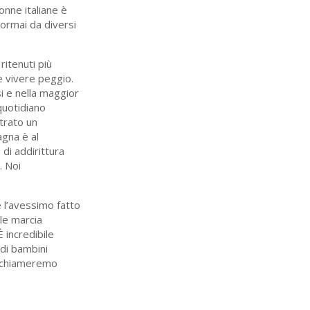
onne italiane è
 ormai da diversi
ritenuti più
e vivere peggio.
i e nella maggior
 quotidiano
strato un
agna è al
di addirittura
. Noi
se l’avessimo fatto
le marcia
È incredibile
 di bambini
 li chiameremo