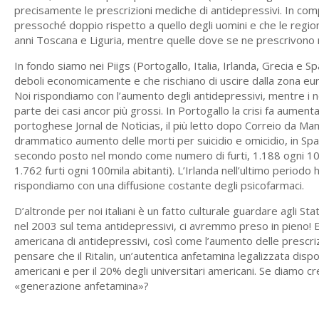
precisamente le prescrizioni mediche di antidepressivi. In com
pressoché doppio rispetto a quello degli uomini e che le regioni
anni Toscana e Liguria, mentre quelle dove se ne prescrivono 
In fondo siamo nei Piigs (Portogallo, Italia, Irlanda, Grecia e Sp
deboli economicamente e che rischiano di uscire dalla zona eur
Noi rispondiamo con l’aumento degli antidepressivi, mentre i n
parte dei casi ancor più grossi. In Portogallo la crisi fa aument
portoghese Jornal de Notìcias, il più letto dopo Correio da Manhã
drammatico aumento delle morti per suicidio e omicidio, in Spa
secondo posto nel mondo come numero di furti, 1.188 ogni 100mil
1.762 furti ogni 100mila abitanti). L’Irlanda nell’ultimo periodo h
rispondiamo con una diffusione costante degli psicofarmaci.
D’altronde per noi italiani è un fatto culturale guardare agli Sta
nel 2003 sul tema antidepressivi, ci avremmo preso in pieno! 
americana di antidepressivi, così come l’aumento delle prescrizio
pensare che il Ritalin, un’autentica anfetamina legalizzata disponi
americani e per il 20% degli universitari americani. Se diamo credi
«generazione anfetamina»?