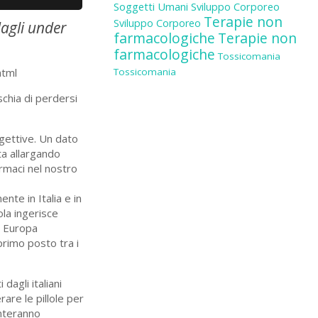
Soggetti Umani
Sviluppo Corporeo
Terapie non
Sviluppo Corporeo
dagli under
farmacologiche
Terapie non
farmacologiche
Tossicomania
html
Tossicomania
ischia di perdersi
ggettive. Un dato
ta allargando
armaci nel nostro
nte in Italia e in
ola ingerisce
ta Europa
 primo posto tra i
dagli italiani
rare le pillole per
enteranno