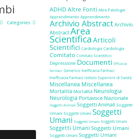
imbi
ADHD
Altre Fonti
Altre Patologie
Apprendimento
Apprendimento
Archivio Abstract
Categories
Archivio
Area
Abstract
Scientifica
Articoli
Scientifici
Cardiologia
Cardiologia
Comitato
Comitato Scientifico
Documenti
Depressione
Efficacia
Generico
Inefficacia Farmaci
farmaci
Inefficacia Farmaci
Istituto Superiore di Sanità
Miscellanea
Miscellanea
Neurologia
Mortalità
Mortalità
Neurologia
Portavoce Nazionale
Soggetti Animali
Soggetti
Soggetti Animali
Soggetti
Umani
Soggetti Umani
Umani
Soggetti Umani
Soggetti Umani
Soggetti Umani
Soggetti Umani
Soggetti Umani
Soggetti Umani