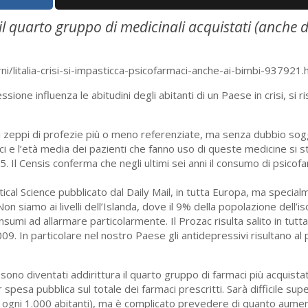
 il quarto gruppo di medicinali acquistati (anche 
ni/litalia-crisi-si-impasticca-psicofarmaci-anche-ai-bimbi-937921.
sione influenza le abitudini degli abitanti di un Paese in crisi, si r
ieni zeppi di profezie più o meno referenziate, ma senza dubbio so
ci e l’età media dei pazienti che fanno uso di queste medicine si s
 Il Censis conferma che negli ultimi sei anni il consumo di psicof
al Science pubblicato dal Daily Mail, in tutta Europa, ma specialme
 siamo ai livelli dell’Islanda, dove il 9% della popolazione dell’is
nsumi ad allarmare particolarmente. Il Prozac risulta salito in tut
009. In particolare nel nostro Paese gli antidepressivi risultano al
sono diventati addirittura il quarto gruppo di farmaci più acquistati 
spesa pubblica sul totale dei farmaci prescritti. Sarà difficile supe
re ogni 1.000 abitanti), ma è complicato prevedere di quanto aum