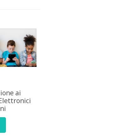
zione ai
Elettronici
ni