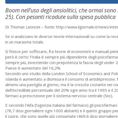
Boom nell’uso degli ansiolitici, che ormai sono
25). Con pesanti ricadute sulla spesa pubblica
Di Thomas Leoncini – fonte: http://www.ilgiornale.it/news/inter
Se si analizzano le diverse teorie internazionali su come la reces
in un marasma totale.
Si finisce per soffocare, fra teorie di economisti e manuali p
però è certo: l’Italia è sempre più dipendente dagli psicofarma
sempre più, investendo con prepotenza la fascia degli under 25.
Paese è aumentato del 16,2%.
Secondo uno studio della London School of Economics and Politic
Islanda è aumentato a dismisura il consumo di antidepressivi. Non
almeno una pastiglia al giorno, ma è la crescita costante nei co
dell’incredibile percentuale del 20% ogni anno tra il 1995 e il 2
farmaci a prescrizione per il sistema nervoso centrale (Snc).
E secondo l’Aifa (l’agenzia italiana del farmaco) gli psicofarmaci 
(78,7 dosi giornaliere ogni 1000 abitanti) e il quinto gruppo per 
il cuore, che sono quelle più consumate (469,6 dosi giornalie