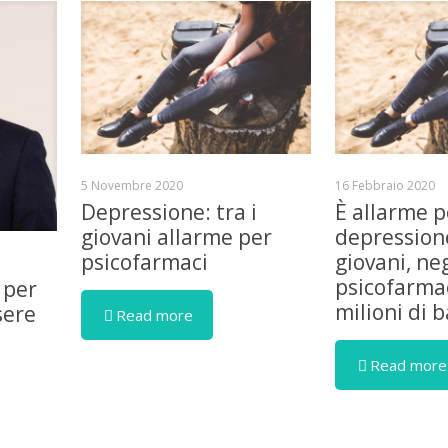
5 Novembre 2020
16 Febbraio 2020
Depressione: tra i
È allarme p
giovani allarme per
depressione
psicofarmaci
giovani, ne
psicofarmac
 per
milioni di 
sere
Read more
Read more