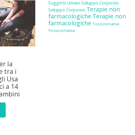
Soggetti Umani
Sviluppo Corporeo
Terapie non
Sviluppo Corporeo
farmacologiche
Terapie non
farmacologiche
Tossicomania
Tossicomania
er la
 tra i
gli Usa
i a 14
bambini