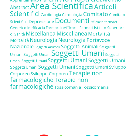
Area Scientifica
Articoli
Abstract
Scientifici
Comitato
Cardiologia
Cardiologia
Comitato
Documenti
Depressione
Scientifico
Efficacia farmaci
Inefficacia Farmaci
Generico
Inefficacia Farmaci
Istituto Superiore
Miscellanea
Miscellanea
Mortalità
di Sanità
Neurologia
Neurologia
Portavoce
Mortalità
Nazionale
Soggetti Animali
Soggetti
Soggetti Animali
Soggetti Umani
Umani
Soggetti Umani
Soggetti
Soggetti Umani
Soggetti Umani
Soggetti Umani
Umani
Soggetti Umani
Soggetti Umani
Sviluppo
Soggetti Umani
Terapie non
Corporeo
Sviluppo Corporeo
farmacologiche
Terapie non
farmacologiche
Tossicomania
Tossicomania