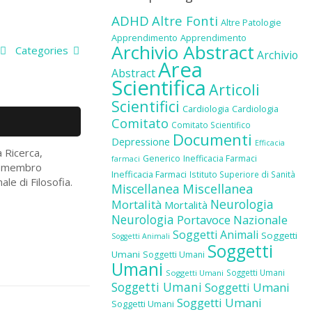
ADHD
Altre Fonti
Altre Patologie
Apprendimento
Apprendimento
Archivio Abstract
Categories
Archivio
Area
Abstract
Scientifica
Articoli
Scientifici
Cardiologia
Cardiologia
Comitato
Comitato Scientifico
Documenti
Depressione
Efficacia
a Ricerca,
Generico
Inefficacia Farmaci
farmaci
 e membro
Inefficacia Farmaci
Istituto Superiore di Sanità
le di Filosofia.
Miscellanea
Miscellanea
Neurologia
Mortalità
Mortalità
Neurologia
Portavoce Nazionale
Soggetti Animali
Soggetti
Soggetti Animali
Soggetti
Umani
Soggetti Umani
Umani
Soggetti Umani
Soggetti Umani
Soggetti Umani
Soggetti Umani
Soggetti Umani
Soggetti Umani