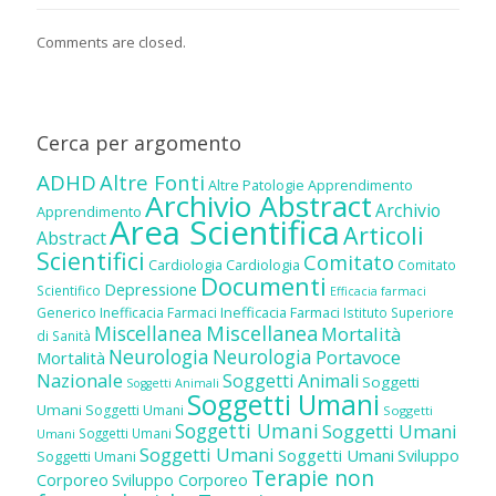
Comments are closed.
Cerca per argomento
ADHD
Altre Fonti
Altre Patologie
Apprendimento
Archivio Abstract
Archivio
Apprendimento
Area Scientifica
Articoli
Abstract
Scientifici
Comitato
Cardiologia
Cardiologia
Comitato
Documenti
Depressione
Scientifico
Efficacia farmaci
Inefficacia Farmaci
Generico
Inefficacia Farmaci
Istituto Superiore
Miscellanea
Miscellanea
Mortalità
di Sanità
Neurologia
Neurologia
Portavoce
Mortalità
Nazionale
Soggetti Animali
Soggetti
Soggetti Animali
Soggetti Umani
Umani
Soggetti Umani
Soggetti
Soggetti Umani
Soggetti Umani
Soggetti Umani
Umani
Soggetti Umani
Soggetti Umani
Sviluppo
Soggetti Umani
Terapie non
Corporeo
Sviluppo Corporeo