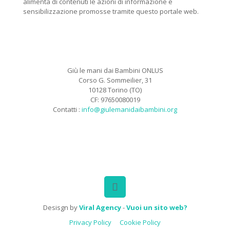
alimenta di contenuti le azioni di informazione e
sensibilizzazione promosse tramite questo portale web.
Giù le mani dai Bambini ONLUS
Corso G. Sommeilier, 31
10128 Torino (TO)
CF: 97650080019
Contatti :
info@giulemanidaibambini.org
Facebook
Vimeo
Desisgn by
Viral Agency
-
Vuoi un sito web?
Privacy Policy
Cookie Policy