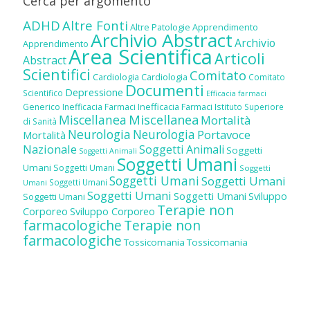
Cerca per argomento
ADHD
Altre Fonti
Altre Patologie
Apprendimento
Archivio Abstract
Archivio
Apprendimento
Area Scientifica
Articoli
Abstract
Scientifici
Comitato
Cardiologia
Cardiologia
Comitato
Documenti
Depressione
Scientifico
Efficacia farmaci
Inefficacia Farmaci
Generico
Inefficacia Farmaci
Istituto Superiore
Miscellanea
Miscellanea
Mortalità
di Sanità
Neurologia
Neurologia
Portavoce
Mortalità
Nazionale
Soggetti Animali
Soggetti
Soggetti Animali
Soggetti Umani
Umani
Soggetti Umani
Soggetti
Soggetti Umani
Soggetti Umani
Soggetti Umani
Umani
Soggetti Umani
Soggetti Umani
Sviluppo
Soggetti Umani
Terapie non
Corporeo
Sviluppo Corporeo
farmacologiche
Terapie non
farmacologiche
Tossicomania
Tossicomania