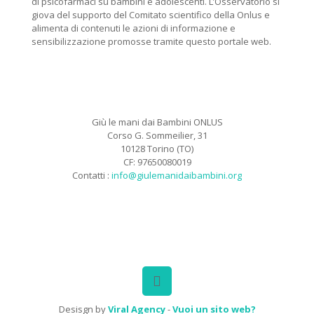
di psicofarmaci su bambini e adolescenti. L’Osservatorio si
giova del supporto del Comitato scientifico della Onlus e
alimenta di contenuti le azioni di informazione e
sensibilizzazione promosse tramite questo portale web.
Giù le mani dai Bambini ONLUS
Corso G. Sommeilier, 31
10128 Torino (TO)
CF: 97650080019
Contatti :
info@giulemanidaibambini.org
Facebook
Vimeo
Desisgn by
Viral Agency
-
Vuoi un sito web?