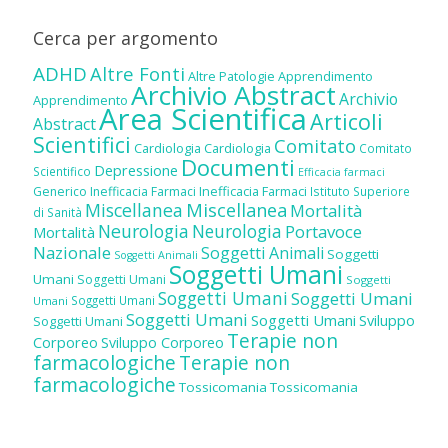
Cerca per argomento
ADHD
Altre Fonti
Altre Patologie
Apprendimento
Archivio Abstract
Archivio
Apprendimento
Area Scientifica
Articoli
Abstract
Scientifici
Comitato
Cardiologia
Cardiologia
Comitato
Documenti
Depressione
Scientifico
Efficacia farmaci
Inefficacia Farmaci
Generico
Inefficacia Farmaci
Istituto Superiore
Miscellanea
Miscellanea
Mortalità
di Sanità
Neurologia
Neurologia
Portavoce
Mortalità
Nazionale
Soggetti Animali
Soggetti
Soggetti Animali
Soggetti Umani
Umani
Soggetti Umani
Soggetti
Soggetti Umani
Soggetti Umani
Soggetti Umani
Umani
Soggetti Umani
Soggetti Umani
Sviluppo
Soggetti Umani
Terapie non
Corporeo
Sviluppo Corporeo
farmacologiche
Terapie non
farmacologiche
Tossicomania
Tossicomania