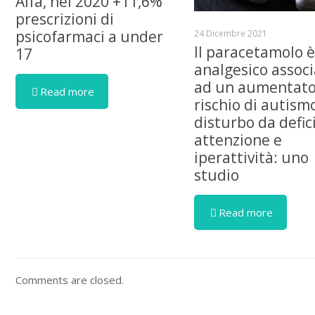
Aifa, nel 2020 +11,6%
prescrizioni di
psicofarmaci a under
24 Dicembre 2021
Il paracetamolo 
17
analgesico assoc
ad un aumentat
Read more
rischio di autism
disturbo da defici
attenzione e
iperattività: uno
studio
Read more
Comments are closed.