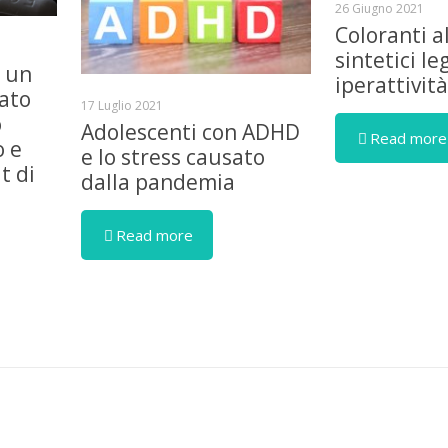
26 Giugno 2021
Coloranti a
sintetici le
è un
iperattivit
iato
17 Luglio 2021
o
Adolescenti con ADHD
Read more
o e
e lo stress causato
t di
dalla pandemia
Read more