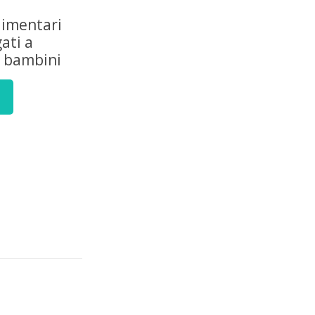
limentari
gati a
à bambini