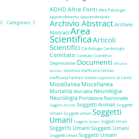
ADHD
Altre Fonti
Altre Patologie
Apprendimento
Apprendimento
Archivio Abstract
Categories
Archivio
Area
Abstract
Scientifica
Articoli
Scientifici
Cardiologia
Cardiologia
Comitato
Comitato Scientifico
Documenti
Depressione
Efficacia
Generico
Inefficacia Farmaci
farmaci
Inefficacia Farmaci
Istituto Superiore di Sanità
Miscellanea
Miscellanea
Neurologia
Mortalità
Mortalità
Neurologia
Portavoce Nazionale
Soggetti Animali
Soggetti
Soggetti Animali
Soggetti
Umani
Soggetti Umani
Umani
Soggetti Umani
Soggetti Umani
Soggetti Umani
Soggetti Umani
Soggetti Umani
Soggetti Umani