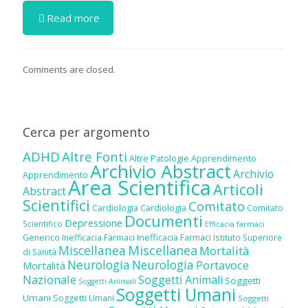
Read more
Comments are closed.
Cerca per argomento
ADHD
Altre Fonti
Altre Patologie
Apprendimento
Archivio Abstract
Archivio
Apprendimento
Area Scientifica
Articoli
Abstract
Scientifici
Comitato
Cardiologia
Cardiologia
Comitato
Documenti
Depressione
Scientifico
Efficacia farmaci
Inefficacia Farmaci
Generico
Inefficacia Farmaci
Istituto Superiore
Miscellanea
Miscellanea
Mortalità
di Sanità
Neurologia
Neurologia
Portavoce
Mortalità
Nazionale
Soggetti Animali
Soggetti
Soggetti Animali
Soggetti Umani
Umani
Soggetti Umani
Soggetti