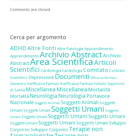
Comments are closed.
Cerca per argomento
ADHD
Altre Fonti
Altre Patologie
Apprendimento
Archivio Abstract
Archivio
Apprendimento
Area Scientifica
Articoli
Abstract
Scientifici
Comitato
Cardiologia
Cardiologia
Comitato
Documenti
Depressione
Scientifico
Efficacia farmaci
Inefficacia Farmaci
Generico
Inefficacia Farmaci
Istituto Superiore
Miscellanea
Miscellanea
Mortalità
di Sanità
Neurologia
Neurologia
Portavoce
Mortalità
Nazionale
Soggetti Animali
Soggetti
Soggetti Animali
Soggetti Umani
Umani
Soggetti Umani
Soggetti
Soggetti Umani
Soggetti Umani
Soggetti Umani
Umani
Soggetti Umani
Soggetti Umani
Sviluppo
Soggetti Umani
Terapie non
Corporeo
Sviluppo Corporeo
farmacologiche
Terapie non