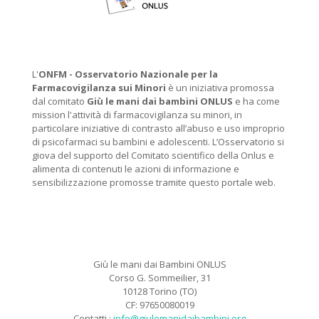
L'
ONFM -
Osservatorio Nazionale per la
Farmacovigilanza sui Minori
è un iniziativa promossa
dal comitato
Giù le mani dai bambini ONLUS
e ha come
mission l'attività di farmacovigilanza su minori, in
particolare iniziative di contrasto all’abuso e uso improprio
di psicofarmaci su bambini e adolescenti. L’Osservatorio si
giova del supporto del Comitato scientifico della Onlus e
alimenta di contenuti le azioni di informazione e
sensibilizzazione promosse tramite questo portale web.
Giù le mani dai Bambini ONLUS
Corso G. Sommeilier, 31
10128 Torino (TO)
CF: 97650080019
Contatti :
info@giulemanidaibambini.org