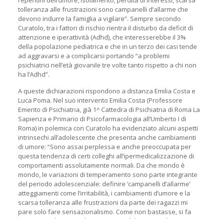
repentini dell’umore, isolamento, perdita di interessi, scarsa
tolleranza alle frustrazioni sono campanelli d’allarme che
devono indurre la famiglia a vigilare”. Sempre secondo
Curatolo, tra i fattori di rischio rientra il disturbo da deficit di
attenzione e iperattività (Adhd), che interesserebbe il 3%
della popolazione pediatrica e che in un terzo dei casi tende
ad aggravarsi e a complicarsi portando “a problemi
psichiatrici nell’età giovanile tre volte tanto rispetto a chi non
ha l’Adhd”.
A queste dichiarazioni rispondono a distanza Emilia Costa e
Luca Poma. Nel suo intervento Emilia Costa (Professore
Emerito di Psichiatria, già 1^ Cattedra di Psichiatria di Roma La
Sapienza e Primario di Psicofarmacologia all’Umberto I di
Roma) in polemica con Curatolo ha evidenziato alcuni aspetti
intrinsechi all’adolescente che presenta anche cambiamenti
di umore: “Sono assai perplessa e anche preoccupata per
questa tendenza di certi colleghi all’ipermedicalizzazione di
comportamenti assolutamente normali. Da che mondo è
mondo, le variazioni di temperamento sono parte integrante
del periodo adolescenziale: definire ‘campanelli d’allarme’
atteggiamenti come l’irritabilità, i cambiamenti d’umore e la
scarsa tolleranza alle frustrazioni da parte dei ragazzi mi
pare solo fare sensazionalismo. Come non bastasse, si fa