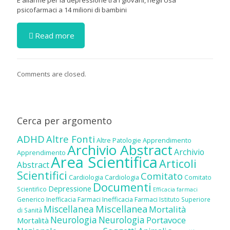
psicofarmaci a 14 milioni di bambini
Read more
Comments are closed.
Cerca per argomento
ADHD
Altre Fonti
Altre Patologie
Apprendimento
Archivio Abstract
Archivio
Apprendimento
Area Scientifica
Articoli
Abstract
Scientifici
Comitato
Cardiologia
Cardiologia
Comitato
Documenti
Depressione
Scientifico
Efficacia farmaci
Inefficacia Farmaci
Generico
Inefficacia Farmaci
Istituto Superiore
Miscellanea
Miscellanea
Mortalità
di Sanità
Neurologia
Neurologia
Portavoce
Mortalità