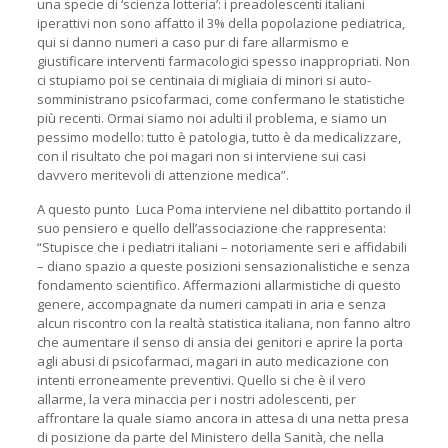
una specie di ‘scienza lotteria’: i preadolescenti italiani
iperattivi non sono affatto il 3% della popolazione pediatrica,
qui si danno numeri a caso pur di fare allarmismo e
giustificare interventi farmacologici spesso inappropriati. Non
ci stupiamo poi se centinaia di migliaia di minori si auto-
somministrano psicofarmaci, come confermano le statistiche
più recenti. Ormai siamo noi adulti il problema, e siamo un
pessimo modello: tutto è patologia, tutto è da medicalizzare,
con il risultato che poi magari non si interviene sui casi
davvero meritevoli di attenzione medica”.
A questo punto Luca Poma interviene nel dibattito portando il
suo pensiero e quello dell’associazione che rappresenta:
“Stupisce che i pediatri italiani – notoriamente seri e affidabili
– diano spazio a queste posizioni sensazionalistiche e senza
fondamento scientifico. Affermazioni allarmistiche di questo
genere, accompagnate da numeri campati in aria e senza
alcun riscontro con la realtà statistica italiana, non fanno altro
che aumentare il senso di ansia dei genitori e aprire la porta
agli abusi di psicofarmaci, magari in auto medicazione con
intenti erroneamente preventivi. Quello si che è il vero
allarme, la vera minaccia per i nostri adolescenti, per
affrontare la quale siamo ancora in attesa di una netta presa
di posizione da parte del Ministero della Sanità, che nella