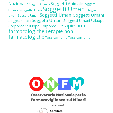
Nazionale
Soggetti Animali
Soggetti
Soggetti Animali
Soggetti Umani
Umani
Soggetti Umani
Soggetti
Soggetti Umani
Soggetti Umani
Soggetti Umani
Umani
Soggetti Umani
Soggetti Umani
Sviluppo
Soggetti Umani
Terapie non
Corporeo
Sviluppo Corporeo
farmacologiche
Terapie non
farmacologiche
Tossicomania
Tossicomania