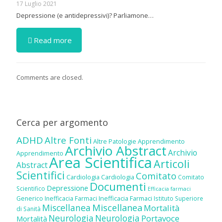
17 Luglio 2021
Depressione (e antidepressivi)? Parliamone…
Read more
Comments are closed.
Cerca per argomento
ADHD
Altre Fonti
Altre Patologie
Apprendimento
Archivio Abstract
Archivio
Apprendimento
Area Scientifica
Articoli
Abstract
Scientifici
Comitato
Cardiologia
Cardiologia
Comitato
Documenti
Depressione
Scientifico
Efficacia farmaci
Inefficacia Farmaci
Generico
Inefficacia Farmaci
Istituto Superiore
Miscellanea
Miscellanea
Mortalità
di Sanità
Neurologia
Neurologia
Portavoce
Mortalità