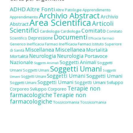
ADHD
Altre Fonti
Altre Patologie
Apprendimento
Archivio Abstract
Archivio
Apprendimento
Area Scientifica
Articoli
Abstract
Scientifici
Comitato
Cardiologia
Cardiologia
Comitato
Documenti
Depressione
Scientifico
Efficacia farmaci
Inefficacia Farmaci
Generico
Inefficacia Farmaci
Istituto Superiore
Miscellanea
Miscellanea
Mortalità
di Sanità
Neurologia
Neurologia
Portavoce
Mortalità
Nazionale
Soggetti Animali
Soggetti
Soggetti Animali
Soggetti Umani
Umani
Soggetti Umani
Soggetti
Soggetti Umani
Soggetti Umani
Soggetti Umani
Umani
Soggetti Umani
Soggetti Umani
Sviluppo
Soggetti Umani
Terapie non
Corporeo
Sviluppo Corporeo
farmacologiche
Terapie non
farmacologiche
Tossicomania
Tossicomania