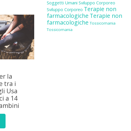
Soggetti Umani
Sviluppo Corporeo
Terapie non
Sviluppo Corporeo
farmacologiche
Terapie non
farmacologiche
Tossicomania
Tossicomania
er la
 tra i
gli Usa
i a 14
bambini