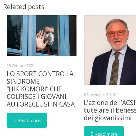
Related posts
15 Ottobre 2021
LO SPORT CONTRO LA
SINDROME
“HIKIKOMORI” CHE
6 Novembre 2020
COLPISCE I GIOVANI
L’azione dell’ACSI
AUTORECLUSI IN CASA
tutelare il benes
dei giovanissimi
Read more
Read more