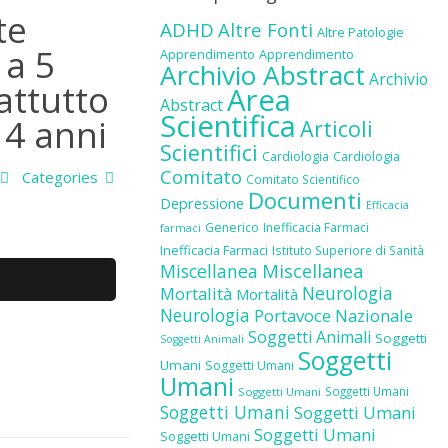
te
ADHD
Altre Fonti
Altre Patologie
 a 5
Apprendimento
Apprendimento
Archivio Abstract
Archivio
attutto
Area
Abstract
Scientifica
14 anni
Articoli
Scientifici
Cardiologia
Cardiologia
Comitato
Categories
Comitato Scientifico
Documenti
Depressione
Efficacia
Generico
Inefficacia Farmaci
farmaci
Inefficacia Farmaci
Istituto Superiore di Sanità
Miscellanea
Miscellanea
Neurologia
Mortalità
Mortalità
Neurologia
Portavoce Nazionale
Soggetti Animali
Soggetti
Soggetti Animali
Soggetti
Umani
Soggetti Umani
Umani
Soggetti Umani
Soggetti Umani
Soggetti Umani
Soggetti Umani
Soggetti Umani
Soggetti Umani