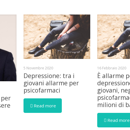
5 Novembre 2020
16 Febbraio 2020
Depressione: tra i
È allarme p
giovani allarme per
depressione
psicofarmaci
giovani, ne
psicofarmac
 per
milioni di 
sere
Read more
Read more