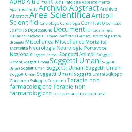
ADHD
Altre Fonti
Altre Patologie
Apprendimento
Archivio Abstract
Archivio
Apprendimento
Area Scientifica
Articoli
Abstract
Scientifici
Comitato
Cardiologia
Cardiologia
Comitato
Documenti
Depressione
Scientifico
Efficacia farmaci
Inefficacia Farmaci
Generico
Inefficacia Farmaci
Istituto Superiore
Miscellanea
Miscellanea
Mortalità
di Sanità
Neurologia
Neurologia
Portavoce
Mortalità
Nazionale
Soggetti Animali
Soggetti
Soggetti Animali
Soggetti Umani
Umani
Soggetti Umani
Soggetti
Soggetti Umani
Soggetti Umani
Soggetti Umani
Umani
Soggetti Umani
Soggetti Umani
Sviluppo
Soggetti Umani
Terapie non
Corporeo
Sviluppo Corporeo
farmacologiche
Terapie non
farmacologiche
Tossicomania
Tossicomania