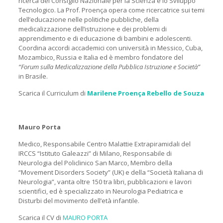
ricerca del Consiglio Nazionale per la Scienza e lo Sviluppo
Tecnologico. La Prof. Proença opera come ricercatrice sui temi
dell’educazione nelle politiche pubbliche, della
medicalizzazione dell’istruzione e dei problemi di
apprendimento e di educazione di bambini e adolescenti.
Coordina accordi accademici con università in Messico, Cuba,
Mozambico, Russia e Italia ed è membro fondatore del
“Forum sulla Medicalizzazione della Pubblica Istruzione e Società”
in Brasile.
Scarica il Curriculum di
Marilene Proença Rebello de Souza
Mauro Porta
Medico, Responsabile Centro Malattie Extrapiramidali del
IRCCS “Istituto Galeazzi” di Milano, Responsabile di
Neurologia del Policlinico San Marco, Membro della
“Movement Disorders Society” (UK) e della “Società Italiana di
Neurologia”, vanta oltre 150 tra libri, pubblicazioni e lavori
scientifici, ed è specializzato in Neurologia Pediatrica e
Disturbi del movimento dell’età infantile.
Scarica il CV di
MAURO PORTA