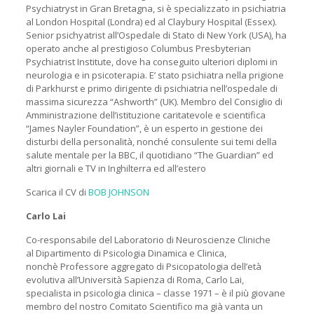
Psychiatryst in Gran Bretagna, si è specializzato in psichiatria
al London Hospital (Londra) ed al Claybury Hospital (Essex).
Senior psichyatrist all’Ospedale di Stato di New York (USA), ha
operato anche al prestigioso Columbus Presbyterian
Psychiatrist Institute, dove ha conseguito ulteriori diplomi in
neurologia e in psicoterapia. E’ stato psichiatra nella prigione
di Parkhurst e primo dirigente di psichiatria nell’ospedale di
massima sicurezza “Ashworth” (UK). Membro del Consiglio di
Amministrazione dell’istituzione caritatevole e scientifica
“James Nayler Foundation”, è un esperto in gestione dei
disturbi della personalità, nonché consulente sui temi della
salute mentale per la BBC, il quotidiano “The Guardian” ed
altri giornali e TV in Inghilterra ed all’estero
Scarica il CV di
BOB JOHNSON
Carlo Lai
Co-responsabile del Laboratorio di Neuroscienze Cliniche
al Dipartimento di Psicologia Dinamica e Clinica,
nonchè Professore aggregato di Psicopatologia dell’età
evolutiva all’Università Sapienza di Roma, Carlo Lai,
specialista in psicologia clinica – classe 1971 – è il più giovane
membro del nostro Comitato Scientifico ma già vanta un