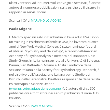
ultimi vent’anni ad innumerevoli convegni e seminari, è anche
autore di numerose pubblicazioni sulla psiche ed il disagio in
rapporto ai servizi sociali.
Scarica il CV di
MARIANO LOIACONO
Paolo Migone
E’ Medico specializzato in Psichiatria in Italia ed in USA. Dopo
un training in Psichiatria Infantile in USA, ha lavorato quattro
anni al New York Medical College, è stato nominato “board
eligible in Psychiatry and Neurology”, è fellow dell’American
Academy of Psychoanalysis e membro del Rapaport-Klein
Study Group. In Italia ha insegnato alle Università di Bologna,
Parma, San Raffaele di Milano e Aosta. Fondatore della
sezione italiana della Society for Psychotherapy Research, è
nel direttivo dell’Associazione Italiana per lo Studio dei
Disturbi della Personalità. Direttore responsabile della rivista
Psicoterapia e Scienze Umane
(
www.psicoterapiaescienzeumane.it
), è autore di circa 300
pubblicazioni e formatore nei servizi psichiatrici di varie AUSL
italiane.
Scarica il CV di
PAOLO MIGONE