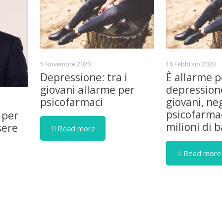
5 Novembre 2020
16 Febbraio 2020
Depressione: tra i
È allarme p
giovani allarme per
depressione
psicofarmaci
giovani, ne
psicofarmac
 per
milioni di 
sere
Read more
Read more