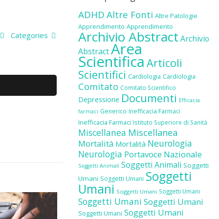
ADHD
Altre Fonti
Altre Patologie
Apprendimento
Apprendimento
Archivio Abstract
Categories
Archivio
Area
Abstract
Scientifica
Articoli
Scientifici
Cardiologia
Cardiologia
Comitato
Comitato Scientifico
Documenti
Depressione
Efficacia
Generico
Inefficacia Farmaci
farmaci
Inefficacia Farmaci
Istituto Superiore di Sanità
Miscellanea
Miscellanea
Neurologia
Mortalità
Mortalità
Neurologia
Portavoce Nazionale
Soggetti Animali
Soggetti
Soggetti Animali
Soggetti
Umani
Soggetti Umani
Umani
Soggetti Umani
Soggetti Umani
Soggetti Umani
Soggetti Umani
Soggetti Umani
Soggetti Umani