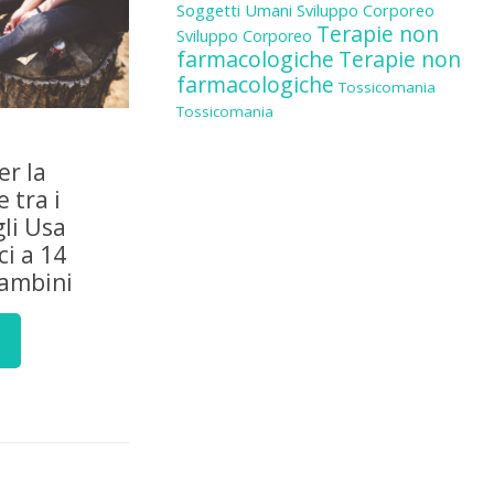
Soggetti Umani
Sviluppo Corporeo
Terapie non
Sviluppo Corporeo
farmacologiche
Terapie non
farmacologiche
Tossicomania
Tossicomania
er la
 tra i
gli Usa
i a 14
bambini