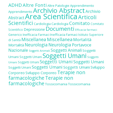
ADHD
Altre Fonti
Altre Patologie
Apprendimento
Archivio Abstract
Archivio
Apprendimento
Area Scientifica
Articoli
Abstract
Scientifici
Comitato
Cardiologia
Cardiologia
Comitato
Documenti
Depressione
Scientifico
Efficacia farmaci
Inefficacia Farmaci
Generico
Inefficacia Farmaci
Istituto Superiore
Miscellanea
Miscellanea
Mortalità
di Sanità
Neurologia
Neurologia
Portavoce
Mortalità
Nazionale
Soggetti Animali
Soggetti
Soggetti Animali
Soggetti Umani
Umani
Soggetti Umani
Soggetti
Soggetti Umani
Soggetti Umani
Soggetti Umani
Umani
Soggetti Umani
Soggetti Umani
Sviluppo
Soggetti Umani
Terapie non
Corporeo
Sviluppo Corporeo
farmacologiche
Terapie non
farmacologiche
Tossicomania
Tossicomania