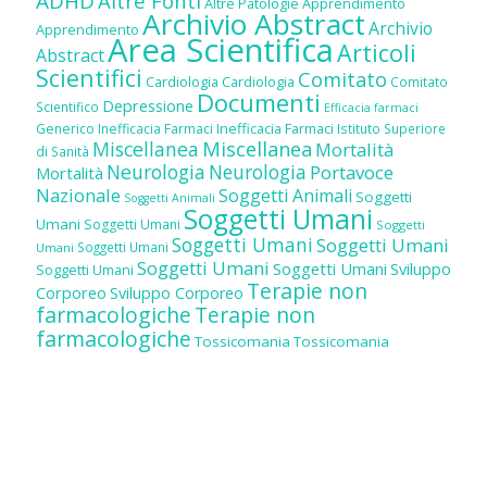
ADHD
Altre Fonti
Altre Patologie
Apprendimento
Archivio Abstract
Archivio
Apprendimento
Area Scientifica
Articoli
Abstract
Scientifici
Comitato
Cardiologia
Cardiologia
Comitato
Documenti
Depressione
Scientifico
Efficacia farmaci
Inefficacia Farmaci
Generico
Inefficacia Farmaci
Istituto Superiore
Miscellanea
Miscellanea
Mortalità
di Sanità
Neurologia
Neurologia
Portavoce
Mortalità
Nazionale
Soggetti Animali
Soggetti
Soggetti Animali
Soggetti Umani
Umani
Soggetti Umani
Soggetti
Soggetti Umani
Soggetti Umani
Soggetti Umani
Umani
Soggetti Umani
Soggetti Umani
Sviluppo
Soggetti Umani
Terapie non
Corporeo
Sviluppo Corporeo
farmacologiche
Terapie non
farmacologiche
Tossicomania
Tossicomania