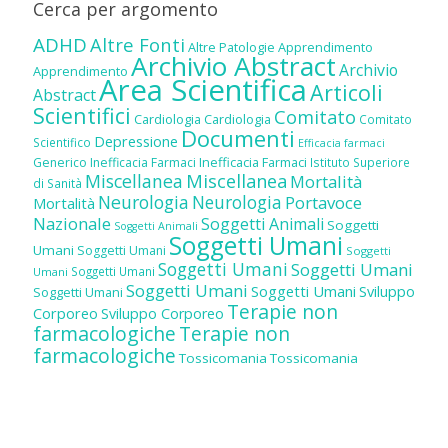
Cerca per argomento
ADHD
Altre Fonti
Altre Patologie
Apprendimento
Archivio Abstract
Archivio
Apprendimento
Area Scientifica
Articoli
Abstract
Scientifici
Comitato
Cardiologia
Cardiologia
Comitato
Documenti
Depressione
Scientifico
Efficacia farmaci
Inefficacia Farmaci
Generico
Inefficacia Farmaci
Istituto Superiore
Miscellanea
Miscellanea
Mortalità
di Sanità
Neurologia
Neurologia
Portavoce
Mortalità
Nazionale
Soggetti Animali
Soggetti
Soggetti Animali
Soggetti Umani
Umani
Soggetti Umani
Soggetti
Soggetti Umani
Soggetti Umani
Soggetti Umani
Umani
Soggetti Umani
Soggetti Umani
Sviluppo
Soggetti Umani
Terapie non
Corporeo
Sviluppo Corporeo
farmacologiche
Terapie non
farmacologiche
Tossicomania
Tossicomania