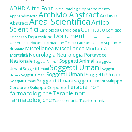
ADHD
Altre Fonti
Altre Patologie
Apprendimento
Archivio Abstract
Archivio
Apprendimento
Area Scientifica
Articoli
Abstract
Scientifici
Comitato
Cardiologia
Cardiologia
Comitato
Documenti
Depressione
Scientifico
Efficacia farmaci
Inefficacia Farmaci
Generico
Inefficacia Farmaci
Istituto Superiore
Miscellanea
Miscellanea
Mortalità
di Sanità
Neurologia
Neurologia
Portavoce
Mortalità
Nazionale
Soggetti Animali
Soggetti
Soggetti Animali
Soggetti Umani
Umani
Soggetti Umani
Soggetti
Soggetti Umani
Soggetti Umani
Soggetti Umani
Umani
Soggetti Umani
Soggetti Umani
Sviluppo
Soggetti Umani
Terapie non
Corporeo
Sviluppo Corporeo
farmacologiche
Terapie non
farmacologiche
Tossicomania
Tossicomania