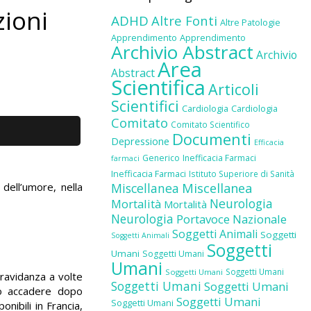
zioni
ADHD
Altre Fonti
Altre Patologie
Apprendimento
Apprendimento
Archivio Abstract
Archivio
Area
Abstract
Scientifica
Articoli
Scientifici
Cardiologia
Cardiologia
Comitato
Comitato Scientifico
Documenti
Depressione
Efficacia
Generico
Inefficacia Farmaci
farmaci
Inefficacia Farmaci
Istituto Superiore di Sanità
 dell’umore, nella
Miscellanea
Miscellanea
Neurologia
Mortalità
Mortalità
Neurologia
Portavoce Nazionale
Soggetti Animali
Soggetti
Soggetti Animali
Soggetti
Umani
Soggetti Umani
Umani
Soggetti Umani
Soggetti Umani
gravidanza a volte
Soggetti Umani
Soggetti Umani
no accadere dopo
Soggetti Umani
Soggetti Umani
onibili in Francia,