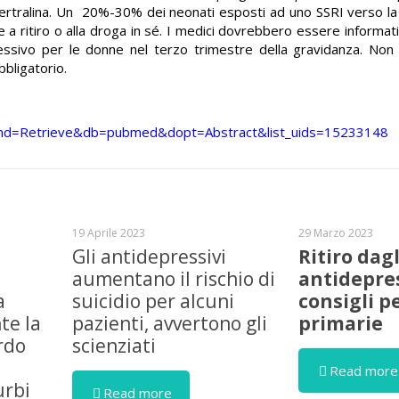
ertralina. Un
20%-30% dei neonati esposti ad uno SSRI verso la 
e a ritiro o alla droga in sé. I medici dovrebbero essere informati
ssivo per le donne nel terzo trimestre della gravidanza. Non
bbligatorio.
gi?cmd=Retrieve&db=pubmed&dopt=Abstract&list_uids=15233148
19 Aprile 2023
29 Marzo 2023
Gli antidepressivi
Ritiro dagl
aumentano il rischio di
antidepres
a
suicidio per alcuni
consigli p
te la
pazienti, avvertono gli
primarie
rdo
scienziati
Read more
urbi
Read more