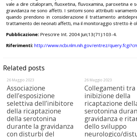
vale a dire citalopram, fluoxetina, fluvoxamina, paroxetina e s
gravidanza ne sono affetti. I sintomi sono attribuiti variament
quando prendono in considerazione il trattamento antidepre
trattamento dei neonati affetti, ma il monitoraggio stretto è o
Pubblicazione:
Prescrire Int. 2004 Jun;13(71):103-4.
Riferimenti:
http://www.ncbi.nlm.nih.gov/entrez/query.fc
Related posts
26 Maggio 2023
26 Maggio 2023
Associazione
Collegamenti tra
dell’esposizione
inibizione della
selettiva dell’inibitore
ricaptazione dell
della ricaptazione
serotonina duran
della serotonina
gravidanza e rita
durante la gravidanza
dello sviluppo
con disturbi del
neurologico/dist