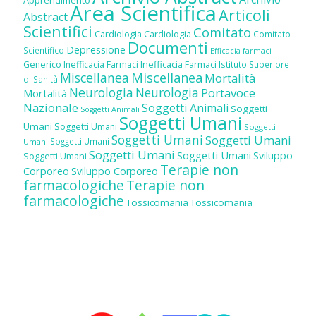
Area Scientifica
Articoli
Abstract
Scientifici
Comitato
Cardiologia
Cardiologia
Comitato
Documenti
Depressione
Scientifico
Efficacia farmaci
Inefficacia Farmaci
Generico
Inefficacia Farmaci
Istituto Superiore
Miscellanea
Miscellanea
Mortalità
di Sanità
Neurologia
Neurologia
Portavoce
Mortalità
Nazionale
Soggetti Animali
Soggetti
Soggetti Animali
Soggetti Umani
Umani
Soggetti Umani
Soggetti
Soggetti Umani
Soggetti Umani
Soggetti Umani
Umani
Soggetti Umani
Soggetti Umani
Sviluppo
Soggetti Umani
Terapie non
Corporeo
Sviluppo Corporeo
farmacologiche
Terapie non
farmacologiche
Tossicomania
Tossicomania