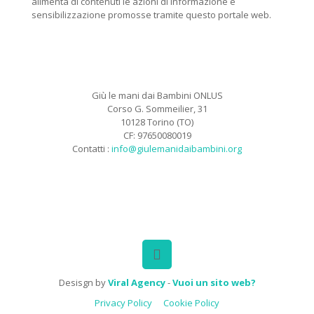
alimenta di contenuti le azioni di informazione e
sensibilizzazione promosse tramite questo portale web.
Giù le mani dai Bambini ONLUS
Corso G. Sommeilier, 31
10128 Torino (TO)
CF: 97650080019
Contatti :
info@giulemanidaibambini.org
Facebook
Vimeo
Desisgn by
Viral Agency
-
Vuoi un sito web?
Privacy Policy
Cookie Policy