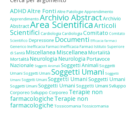
ADHD
Altre Fonti
Altre Patologie
Apprendimento
Archivio Abstract
Archivio
Apprendimento
Area Scientifica
Articoli
Abstract
Scientifici
Comitato
Cardiologia
Cardiologia
Comitato
Documenti
Depressione
Scientifico
Efficacia farmaci
Inefficacia Farmaci
Generico
Inefficacia Farmaci
Istituto Superiore
Miscellanea
Miscellanea
Mortalità
di Sanità
Neurologia
Neurologia
Portavoce
Mortalità
Nazionale
Soggetti Animali
Soggetti
Soggetti Animali
Soggetti Umani
Umani
Soggetti Umani
Soggetti
Soggetti Umani
Soggetti Umani
Soggetti Umani
Umani
Soggetti Umani
Soggetti Umani
Sviluppo
Soggetti Umani
Terapie non
Corporeo
Sviluppo Corporeo
farmacologiche
Terapie non
farmacologiche
Tossicomania
Tossicomania