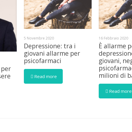
5 Novembre 2020
16 Febbraio 2020
Depressione: tra i
È allarme p
giovani allarme per
depressione
psicofarmaci
giovani, ne
psicofarmac
 per
milioni di 
sere
Read more
Read more