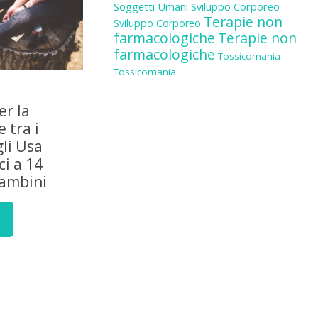
Soggetti Umani
Sviluppo Corporeo
Terapie non
Sviluppo Corporeo
farmacologiche
Terapie non
farmacologiche
Tossicomania
Tossicomania
er la
 tra i
gli Usa
i a 14
bambini