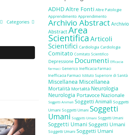
ADHD
Altre Fonti
Altre Patologie
Apprendimento
Apprendimento
Archivio Abstract
Categories
Archivio
Area
Abstract
Scientifica
Articoli
Scientifici
Cardiologia
Cardiologia
Comitato
Comitato Scientifico
Documenti
Depressione
Efficacia
Generico
Inefficacia Farmaci
farmaci
Inefficacia Farmaci
Istituto Superiore di Sanità
Miscellanea
Miscellanea
Neurologia
Mortalità
Mortalità
Neurologia
Portavoce Nazionale
Soggetti Animali
Soggetti
Soggetti Animali
Soggetti
Umani
Soggetti Umani
Umani
Soggetti Umani
Soggetti Umani
Soggetti Umani
Soggetti Umani
Soggetti Umani
Soggetti Umani