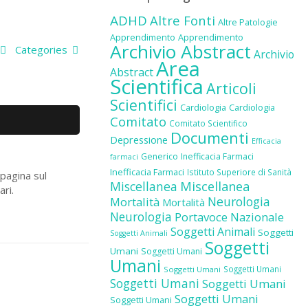
ADHD
Altre Fonti
Altre Patologie
Apprendimento
Apprendimento
Archivio Abstract
Categories
Archivio
Area
Abstract
Scientifica
Articoli
Scientifici
Cardiologia
Cardiologia
Comitato
Comitato Scientifico
Documenti
Depressione
Efficacia
Generico
Inefficacia Farmaci
farmaci
Inefficacia Farmaci
Istituto Superiore di Sanità
 pagina sul
Miscellanea
Miscellanea
ari.
Neurologia
Mortalità
Mortalità
Neurologia
Portavoce Nazionale
Soggetti Animali
Soggetti
Soggetti Animali
Soggetti
Umani
Soggetti Umani
Umani
Soggetti Umani
Soggetti Umani
Soggetti Umani
Soggetti Umani
Soggetti Umani
Soggetti Umani