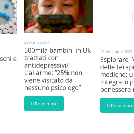
29 Aprile 2024
500mila bambini in Uk
18 Settembre 2023
trattati con
schi e
Esplorare l’
antidepressivi/
delle terap
L’allarme: “25% non
mediche: u
viene visitato da
integrato pe
nessuno psicologo”
benessere 
Read more
Read more