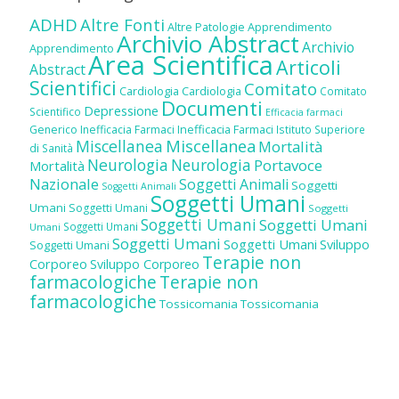
ADHD
Altre Fonti
Altre Patologie
Apprendimento
Archivio Abstract
Archivio
Apprendimento
Area Scientifica
Articoli
Abstract
Scientifici
Comitato
Cardiologia
Cardiologia
Comitato
Documenti
Depressione
Scientifico
Efficacia farmaci
Inefficacia Farmaci
Generico
Inefficacia Farmaci
Istituto Superiore
Miscellanea
Miscellanea
Mortalità
di Sanità
Neurologia
Neurologia
Portavoce
Mortalità
Nazionale
Soggetti Animali
Soggetti
Soggetti Animali
Soggetti Umani
Umani
Soggetti Umani
Soggetti
Soggetti Umani
Soggetti Umani
Soggetti Umani
Umani
Soggetti Umani
Soggetti Umani
Sviluppo
Soggetti Umani
Terapie non
Corporeo
Sviluppo Corporeo
farmacologiche
Terapie non
farmacologiche
Tossicomania
Tossicomania