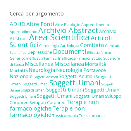
Cerca per argomento
ADHD
Altre Fonti
Altre Patologie
Apprendimento
Archivio Abstract
Archivio
Apprendimento
Area Scientifica
Articoli
Abstract
Scientifici
Comitato
Cardiologia
Cardiologia
Comitato
Documenti
Depressione
Scientifico
Efficacia farmaci
Inefficacia Farmaci
Generico
Inefficacia Farmaci
Istituto Superiore
Miscellanea
Miscellanea
Mortalità
di Sanità
Neurologia
Neurologia
Portavoce
Mortalità
Nazionale
Soggetti Animali
Soggetti
Soggetti Animali
Soggetti Umani
Umani
Soggetti Umani
Soggetti
Soggetti Umani
Soggetti Umani
Soggetti Umani
Umani
Soggetti Umani
Soggetti Umani
Sviluppo
Soggetti Umani
Terapie non
Corporeo
Sviluppo Corporeo
farmacologiche
Terapie non
farmacologiche
Tossicomania
Tossicomania