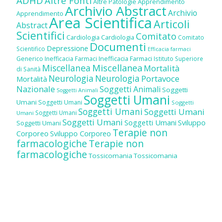
ADHD
Altre Fonti
Altre Patologie
Apprendimento
Archivio Abstract
Archivio
Apprendimento
Area Scientifica
Articoli
Abstract
Scientifici
Comitato
Cardiologia
Cardiologia
Comitato
Documenti
Depressione
Scientifico
Efficacia farmaci
Inefficacia Farmaci
Generico
Inefficacia Farmaci
Istituto Superiore
Miscellanea
Miscellanea
Mortalità
di Sanità
Neurologia
Neurologia
Portavoce
Mortalità
Nazionale
Soggetti Animali
Soggetti
Soggetti Animali
Soggetti Umani
Umani
Soggetti Umani
Soggetti
Soggetti Umani
Soggetti Umani
Soggetti Umani
Umani
Soggetti Umani
Soggetti Umani
Sviluppo
Soggetti Umani
Terapie non
Corporeo
Sviluppo Corporeo
farmacologiche
Terapie non
farmacologiche
Tossicomania
Tossicomania