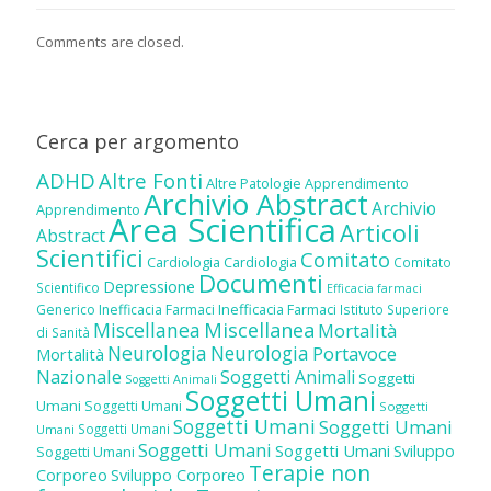
Comments are closed.
Cerca per argomento
ADHD
Altre Fonti
Altre Patologie
Apprendimento
Archivio Abstract
Archivio
Apprendimento
Area Scientifica
Articoli
Abstract
Scientifici
Comitato
Cardiologia
Cardiologia
Comitato
Documenti
Depressione
Scientifico
Efficacia farmaci
Inefficacia Farmaci
Generico
Inefficacia Farmaci
Istituto Superiore
Miscellanea
Miscellanea
Mortalità
di Sanità
Neurologia
Neurologia
Portavoce
Mortalità
Nazionale
Soggetti Animali
Soggetti
Soggetti Animali
Soggetti Umani
Umani
Soggetti Umani
Soggetti
Soggetti Umani
Soggetti Umani
Soggetti Umani
Umani
Soggetti Umani
Soggetti Umani
Sviluppo
Soggetti Umani
Terapie non
Corporeo
Sviluppo Corporeo