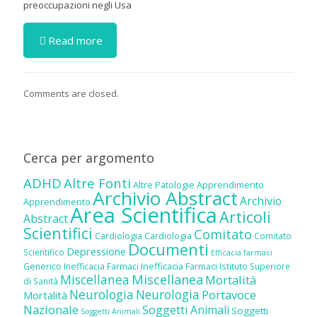
preoccupazioni negli Usa
Read more
Comments are closed.
Cerca per argomento
ADHD
Altre Fonti
Altre Patologie
Apprendimento
Archivio Abstract
Archivio
Apprendimento
Area Scientifica
Articoli
Abstract
Scientifici
Comitato
Cardiologia
Cardiologia
Comitato
Documenti
Depressione
Scientifico
Efficacia farmaci
Inefficacia Farmaci
Generico
Inefficacia Farmaci
Istituto Superiore
Miscellanea
Miscellanea
Mortalità
di Sanità
Neurologia
Neurologia
Portavoce
Mortalità
Nazionale
Soggetti Animali
Soggetti
Soggetti Animali