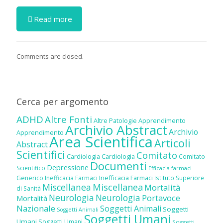
Read more
Comments are closed.
Cerca per argomento
ADHD
Altre Fonti
Altre Patologie
Apprendimento
Archivio Abstract
Archivio
Apprendimento
Area Scientifica
Articoli
Abstract
Scientifici
Comitato
Cardiologia
Cardiologia
Comitato
Documenti
Depressione
Scientifico
Efficacia farmaci
Inefficacia Farmaci
Generico
Inefficacia Farmaci
Istituto Superiore
Miscellanea
Miscellanea
Mortalità
di Sanità
Neurologia
Neurologia
Portavoce
Mortalità
Nazionale
Soggetti Animali
Soggetti
Soggetti Animali
Soggetti Umani
Umani
Soggetti Umani
Soggetti