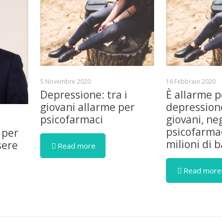
5 Novembre 2020
16 Febbraio 2020
Depressione: tra i
È allarme p
giovani allarme per
depressione
psicofarmaci
giovani, ne
psicofarmac
 per
milioni di 
sere
Read more
Read more