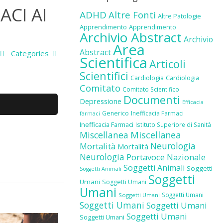
ACI AI
ADHD
Altre Fonti
Altre Patologie
Apprendimento
Apprendimento
Archivio Abstract
Archivio
Area
Abstract
Categories
Scientifica
Articoli
Scientifici
Cardiologia
Cardiologia
Comitato
Comitato Scientifico
Documenti
Depressione
Efficacia
Generico
Inefficacia Farmaci
farmaci
Inefficacia Farmaci
Istituto Superiore di Sanità
Miscellanea
Miscellanea
Neurologia
Mortalità
Mortalità
Neurologia
Portavoce Nazionale
Soggetti Animali
Soggetti
Soggetti Animali
Soggetti
Umani
Soggetti Umani
Umani
Soggetti Umani
Soggetti Umani
Soggetti Umani
Soggetti Umani
Soggetti Umani
Soggetti Umani