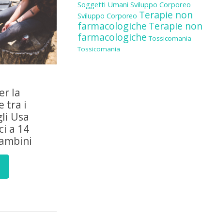
Soggetti Umani
Sviluppo Corporeo
Terapie non
Sviluppo Corporeo
farmacologiche
Terapie non
farmacologiche
Tossicomania
Tossicomania
er la
 tra i
gli Usa
i a 14
bambini