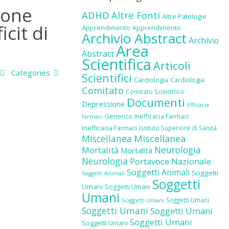
ione
ADHD
Altre Fonti
Altre Patologie
cit di
Apprendimento
Apprendimento
Archivio Abstract
Archivio
Area
Abstract
Scientifica
Articoli
Categories
Scientifici
Cardiologia
Cardiologia
Comitato
Comitato Scientifico
Documenti
Depressione
Efficacia
Generico
Inefficacia Farmaci
farmaci
Inefficacia Farmaci
Istituto Superiore di Sanità
Miscellanea
Miscellanea
Neurologia
Mortalità
Mortalità
Neurologia
Portavoce Nazionale
Soggetti Animali
Soggetti
Soggetti Animali
Soggetti
Umani
Soggetti Umani
Umani
Soggetti Umani
Soggetti Umani
Soggetti Umani
Soggetti Umani
Soggetti Umani
Soggetti Umani