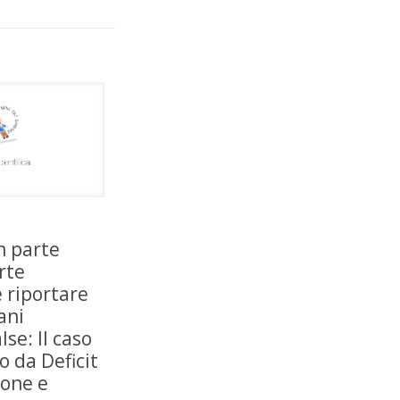
n parte
rte
 riportare
ani
lse: Il caso
o da Deficit
ione e