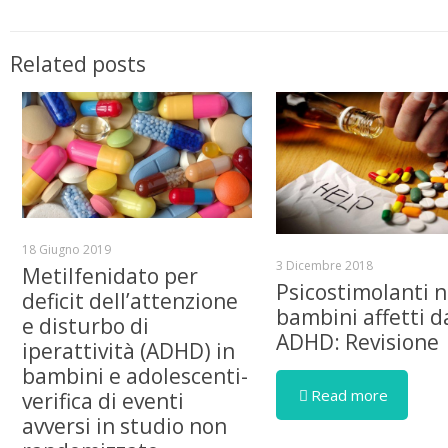
Related posts
18 Giugno 2019
3 Dicembre 2018
Metilfenidato per
Psicostimolanti n
deficit dell’attenzione
bambini affetti d
e disturbo di
ADHD: Revisione
iperattività (ADHD) in
bambini e adolescenti-
Read more
verifica di eventi
avversi in studio non