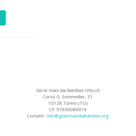
à
Giù le mani dai Bambini ONLUS
Corso G. Sommeilier, 31
10128 Torino (TO)
CF: 97650080019
Contatti :
info@giulemanidaibambini.org
Facebook
Vimeo