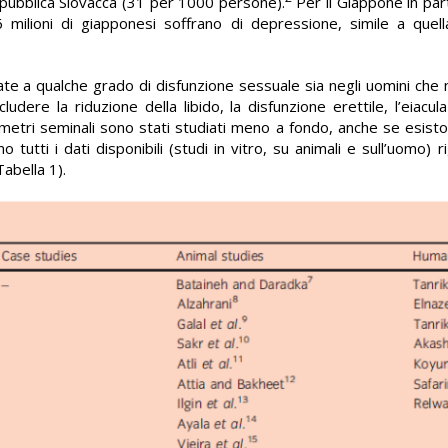
pubblica Slovacca (31 per 1000 persone).
Per il Giappone in par
 milioni di giapponesi soffrano di depressione, simile a quell
ate a qualche grado di disfunzione sessuale sia negli uomini che 
cludere la riduzione della libido, la disfunzione erettile, l’eiacul
rametri seminali sono stati studiati meno a fondo, anche se esisto
 tutti i dati disponibili (studi in vitro, su animali e sull’uomo) r
Tabella 1).