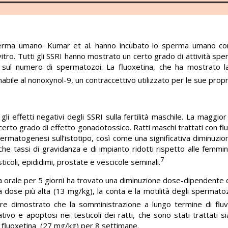
sperma umano. Kumar et al. hanno incubato lo sperma umano con 
itro. Tutti gli SSRI hanno mostrato un certo grado di attività spe
sul numero di spermatozoi. La fluoxetina, che ha mostrato la 
ile al nonoxynol-9, un contraccettivo utilizzato per le sue propr
li effetti negativi degli SSRI sulla fertilità maschile. La maggior
certo grado di effetto gonadotossico. Ratti maschi trattati con ﬂ
ermatogenesi sull’istotipo, così come una significativa diminuzio
nche tassi di gravidanza e di impianto ridotti rispetto alle femmi
7
icoli, epididimi, prostate e vescicole seminali.
ina orale per 5 giorni ha trovato una diminuzione dose-dipendente d
lla dose più alta (13 mg/kg), la conta e la motilità degli spermat
tre dimostrato che la somministrazione a lungo termine di ﬂuv
vo e apoptosi nei testicoli dei ratti, che sono stati trattati s
i ﬂuoxetina (27 mg/kg) per 8 settimane.