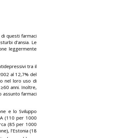
 di questi farmaci
sturbi d’ansia. Le
zione leggermente
idepressivi tra il
2002 al 12,7% del
 nel loro uso di
≥60 anni. Inoltre,
no assunto farmaci
one e lo Sviluppo
USA (110 per 1000
arca (85 per 1000
ne), l’Estonia (18