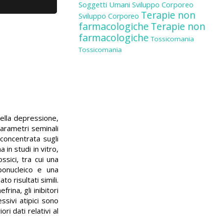
Soggetti Umani
Sviluppo Corporeo
Terapie non
Sviluppo Corporeo
farmacologiche
Terapie non
farmacologiche
Tossicomania
Tossicomania
ella depressione,
 parametri seminali
 concentrata sugli
 in studi in vitro,
ssici, tra cui una
bonucleico e una
o risultati simili.
rina, gli inibitori
essivi atipici sono
ri dati relativi al