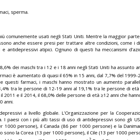
rmaci, sperma.
i più comunemente usati negli Stati Uniti. Mentre la maggior parte
ssono anche essere presi per trattare altre condizioni, come i di
I e antidepressivi atipici. Ognuno di questi ha meccanismi d’a
,6% dei maschi tra i 12 e i 18 anni negli Stati Uniti ha assunto ant
maci è aumentato di quasi il 65% in 15 anni, dal 7,7% del 1999-
questi farmaci, i maschi hanno mostrato un aumento parallelo
 3,4% tra le persone di 12-19 anni al 19,1% tra le persone di età 
 il 2011 e il 2014, il 68,0% delle persone di età ≥12 anni che han
0 anni.
idepressivi a livello globale. L’Organizzazione per la Cooperazi
I paesi con i più alti tassi di uso di antidepressivi sono gli 
 per 1000 persone), il Canada (86 per 1000 persone) e la Danim
ato sono la Corea (13 per 1000 persone), il Cile (13 per 1000 perso
2