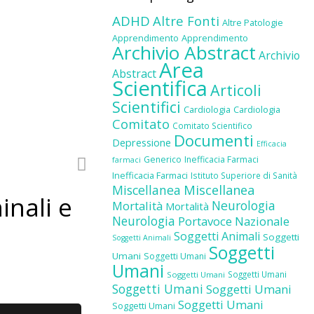
ADHD
Altre Fonti
Altre Patologie
Apprendimento
Apprendimento
Archivio Abstract
Archivio
Area
Abstract
Scientifica
Articoli
Scientifici
Cardiologia
Cardiologia
Comitato
Comitato Scientifico
Documenti
Depressione
Efficacia
Generico
Inefficacia Farmaci
farmaci
Inefficacia Farmaci
Istituto Superiore di Sanità
Miscellanea
Miscellanea
inali e
Neurologia
Mortalità
Mortalità
Neurologia
Portavoce Nazionale
Soggetti Animali
Soggetti
Soggetti Animali
Soggetti
Umani
Soggetti Umani
Umani
Soggetti Umani
Soggetti Umani
Soggetti Umani
Soggetti Umani
Soggetti Umani
Soggetti Umani