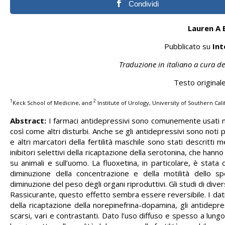
Condividi
Lauren A 
Pubblicato su
Int
Traduzione in italiano a cura 
Testo originale
1
2
Keck School of Medicine, and
Institute of Urology, University of Southern Cali
Abstract:
I farmaci antidepressivi sono comunemente usati ne
così come altri disturbi. Anche se gli antidepressivi sono noti pe
e altri marcatori della fertilità maschile sono stati descritti
inibitori selettivi della ricaptazione della serotonina, che hann
su animali e sull’uomo. La fluoxetina, in particolare, è stata
diminuzione della concentrazione e della motilità dello 
diminuzione del peso degli organi riproduttivi. Gli studi di diversi
Rassicurante, questo effetto sembra essere reversibile. I dati ri
della ricaptazione della norepinefrina-dopamina, gli antidepress
scarsi, vari e contrastanti. Dato l’uso diffuso e spesso a lungo 