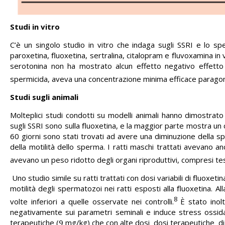
Studi in vitro
C’è un singolo studio in vitro che indaga sugli SSRI e lo 
paroxetina, ﬂuoxetina, sertralina, citalopram e ﬂuvoxamina in v
serotonina non ha mostrato alcun effetto negativo effetto 
spermicida, aveva una concentrazione minima efficace paragonab
Studi sugli animali
Molteplici studi condotti su modelli animali hanno dimostrato g
sugli SSRI sono sulla ﬂuoxetina, e la maggior parte mostra un 
60 giorni sono stati trovati ad avere una diminuzione della sp
della motilità dello sperma. I ratti maschi trattati avevano a
avevano un peso ridotto degli organi riproduttivi, compresi test
Uno studio simile su ratti trattati con dosi variabili di ﬂuoxet
motilità degli spermatozoi nei ratti esposti alla ﬂuoxetina. A
8
volte inferiori a quelle osservate nei controlli.
È stato inol
negativamente sui parametri seminali e induce stress ossidati
terapeutiche (9 mg/kg) che con alte dosi dosi terapeutiche d