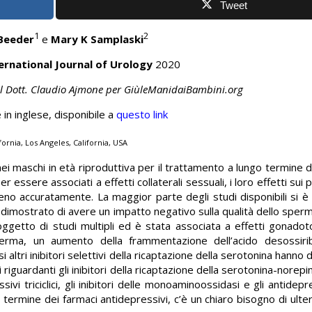
Tweet
1
2
Beeder
e
Mary K Samplaski
ernational Journal of Urology
2020
del Dott. Claudio Ajmone per GiùleManidaiBambini.org
 in inglese, disponibile a
questo link
fornia, Los Angeles, California, USA
i maschi in età riproduttiva per il trattamento a lungo termine d
r essere associati a effetti collaterali sessuali, i loro effetti sui
 meno accuratamente. La maggior parte degli studi disponibili si è
o dimostrato di avere un impatto negativo sulla qualità dello sperma
 oggetto di studi multipli ed è stata associata a effetti gonadoto
sperma, un aumento della frammentazione dell’acido desossiri
 altri inibitori selettivi della ricaptazione della serotonina hanno dat
guardanti gli inibitori della ricaptazione della serotonina-norepinef
ivi triciclici, gli inibitori delle monoaminoossidasi e gli antidepr
termine dei farmaci antidepressivi, c’è un chiaro bisogno di ulterio