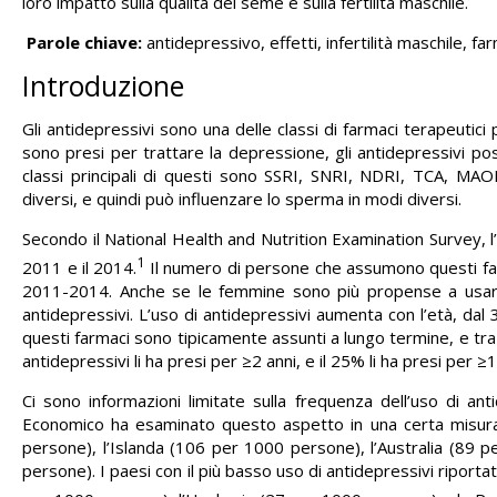
loro impatto sulla qualità del seme e sulla fertilità maschile.
Parole chiave:
antidepressivo, effetti, infertilità maschile, fa
Introduzione
Gli antidepressivi sono una delle classi di farmaci terapeutic
sono presi per trattare la depressione, gli antidepressivi po
classi principali di questi sono SSRI, SNRI, NDRI, TCA, MAO
diversi, e quindi può influenzare lo sperma in modi diversi.
Secondo il National Health and Nutrition Examination Survey, l’8
1
2011 e il 2014.
Il numero di persone che assumono questi far
2011-2014. Anche se le femmine sono più propense a usare 
antidepressivi. L’uso di antidepressivi aumenta con l’età, dal
questi farmaci sono tipicamente assunti a lungo termine, e tra
antidepressivi li ha presi per ≥2 anni, e il 25% li ha presi per ≥1
Ci sono informazioni limitate sulla frequenza dell’uso di ant
Economico ha esaminato questo aspetto in una certa misura. 
persone), l’Islanda (106 per 1000 persone), l’Australia (89
persone). I paesi con il più basso uso di antidepressivi riport