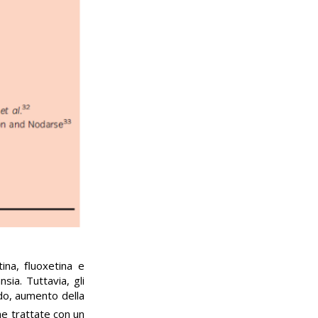
tina, ﬂuoxetina e
sia. Tuttavia, gli
bido, aumento della
ne trattate con un