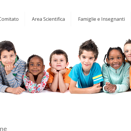
 Comitato
Area Scientifica
Famiglie e Insegnanti
one