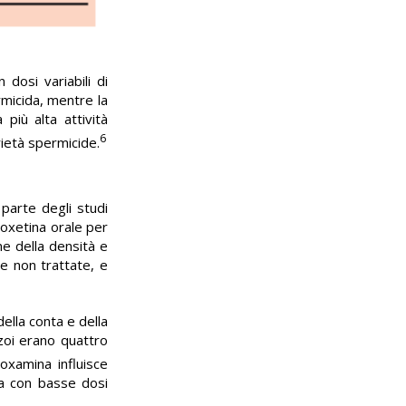
dosi variabili di
rmicida, mentre la
più alta attività
6
ietà spermicide.
 parte degli studi
uoxetina orale per
ne della densità e
ne non trattate, e
ella conta e della
ozoi erano quattro
oxamina influisce
ia con basse dosi