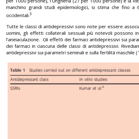
per 1000 persone), l’Ungheria (27 per 1000 persone) e la Re
manchino grandi studi epidemiologici, si stima che fino a 6
3
occidentali.
Tutte le classi di antidepressivi sono note per essere associ
uomini, gli effetti collaterali sessuali più notevoli possono in
l’aneiaculazione. Gli effetti dei farmaci antidepressivi sui pa
dei farmaci in ciascuna delle classi di antidepressivi. Rivediamo
antidepressivi sui parametri seminali e sulla fertilità maschile (