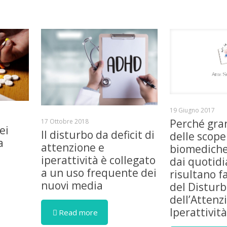
19 Giugno 2017
Perché gra
17 Ottobre 2018
ei
Il disturbo da deficit di
delle scope
a
attenzione e
biomediche
iperattività è collegato
dai quotidi
a un uso frequente dei
risultano fa
nuovi media
del Disturb
dell’Attenz
Iperattivit
Read more