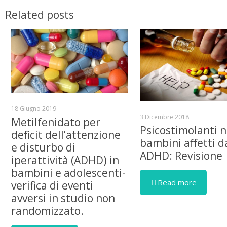
Related posts
18 Giugno 2019
3 Dicembre 2018
Metilfenidato per
Psicostimolanti n
deficit dell’attenzione
bambini affetti d
e disturbo di
ADHD: Revisione
iperattività (ADHD) in
bambini e adolescenti-
Read more
verifica di eventi
avversi in studio non
randomizzato.