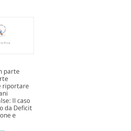
n parte
rte
 riportare
ani
lse: Il caso
o da Deficit
ione e
à