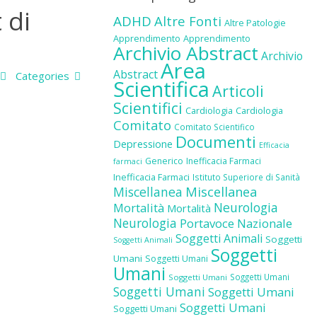
 di
ADHD
Altre Fonti
Altre Patologie
Apprendimento
Apprendimento
Archivio Abstract
Archivio
Area
Abstract
Categories
Scientifica
Articoli
Scientifici
Cardiologia
Cardiologia
Comitato
Comitato Scientifico
Documenti
Depressione
Efficacia
Generico
Inefficacia Farmaci
farmaci
Inefficacia Farmaci
Istituto Superiore di Sanità
Miscellanea
Miscellanea
Neurologia
Mortalità
Mortalità
Neurologia
Portavoce Nazionale
Soggetti Animali
Soggetti
Soggetti Animali
Soggetti
Umani
Soggetti Umani
Umani
Soggetti Umani
Soggetti Umani
Soggetti Umani
Soggetti Umani
Soggetti Umani
Soggetti Umani