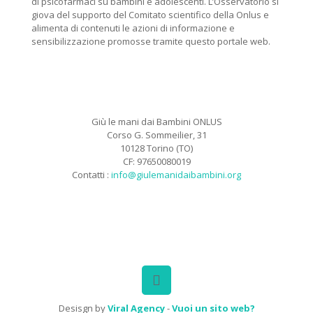
di psicofarmaci su bambini e adolescenti. L’Osservatorio si
giova del supporto del Comitato scientifico della Onlus e
alimenta di contenuti le azioni di informazione e
sensibilizzazione promosse tramite questo portale web.
Giù le mani dai Bambini ONLUS
Corso G. Sommeilier, 31
10128 Torino (TO)
CF: 97650080019
Contatti :
info@giulemanidaibambini.org
Facebook
Vimeo
Desisgn by
Viral Agency
-
Vuoi un sito web?