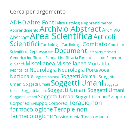
Cerca per argomento
ADHD
Altre Fonti
Altre Patologie
Apprendimento
Archivio Abstract
Archivio
Apprendimento
Area Scientifica
Articoli
Abstract
Scientifici
Comitato
Cardiologia
Cardiologia
Comitato
Documenti
Depressione
Scientifico
Efficacia farmaci
Inefficacia Farmaci
Generico
Inefficacia Farmaci
Istituto Superiore
Miscellanea
Miscellanea
Mortalità
di Sanità
Neurologia
Neurologia
Portavoce
Mortalità
Nazionale
Soggetti Animali
Soggetti
Soggetti Animali
Soggetti Umani
Umani
Soggetti Umani
Soggetti
Soggetti Umani
Soggetti Umani
Soggetti Umani
Umani
Soggetti Umani
Soggetti Umani
Sviluppo
Soggetti Umani
Terapie non
Corporeo
Sviluppo Corporeo
farmacologiche
Terapie non
farmacologiche
Tossicomania
Tossicomania