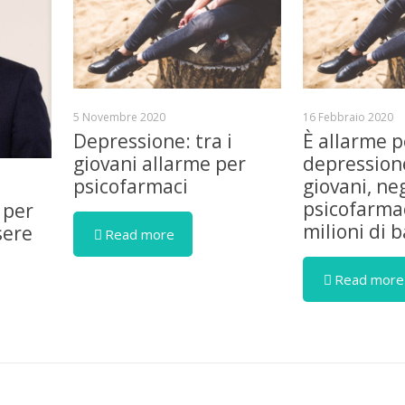
5 Novembre 2020
16 Febbraio 2020
Depressione: tra i
È allarme p
giovani allarme per
depressione
psicofarmaci
giovani, ne
psicofarmac
 per
milioni di 
sere
Read more
Read more