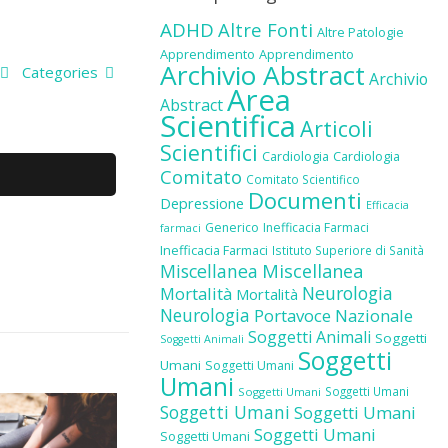
ADHD
Altre Fonti
Altre Patologie
Apprendimento
Apprendimento
Archivio Abstract
Categories
Archivio
Area
Abstract
Scientifica
Articoli
Scientifici
Cardiologia
Cardiologia
Comitato
Comitato Scientifico
Documenti
Depressione
Efficacia
Generico
Inefficacia Farmaci
farmaci
Inefficacia Farmaci
Istituto Superiore di Sanità
Miscellanea
Miscellanea
Neurologia
Mortalità
Mortalità
Neurologia
Portavoce Nazionale
Soggetti Animali
Soggetti
Soggetti Animali
Soggetti
Umani
Soggetti Umani
Umani
Soggetti Umani
Soggetti Umani
Soggetti Umani
Soggetti Umani
Soggetti Umani
Soggetti Umani