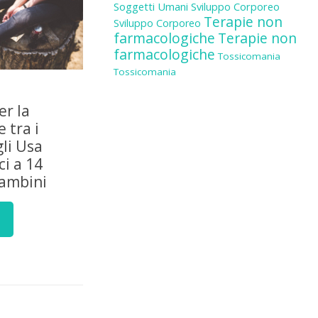
Soggetti Umani
Sviluppo Corporeo
Terapie non
Sviluppo Corporeo
farmacologiche
Terapie non
farmacologiche
Tossicomania
Tossicomania
er la
 tra i
gli Usa
i a 14
bambini