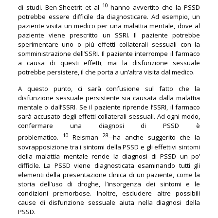
10
di studi. Ben-Sheetrit et al
hanno avvertito che la PSSD
potrebbe essere difficile da diagnosticare. Ad esempio, un
paziente visita un medico per una malattia mentale, dove al
paziente viene prescritto un SSRI. Il paziente potrebbe
sperimentare uno o più effetti collaterali sessuali con la
somministrazione dell’SSRI. Il paziente interrompe il farmaco
a causa di questi effetti, ma la disfunzione sessuale
potrebbe persistere, il che porta a un’altra visita dal medico.
A questo punto, ci sarà confusione sul fatto che la
disfunzione sessuale persistente sia causata dalla malattia
mentale o dall’SSRI. Se il paziente riprende l’SSRI, il farmaco
sarà accusato degli effetti collaterali sessuali. Ad ogni modo,
confermare una diagnosi di PSSD è
10
28
problematico.
Reisman
ha anche suggerito che la
sovrapposizione tra i sintomi della PSSD e gli effettivi sintomi
della malattia mentale rende la diagnosi di PSSD un po’
difficile. La PSSD viene diagnosticata esaminando tutti gli
elementi della presentazione clinica di un paziente, come la
storia dell’uso di droghe, l’insorgenza dei sintomi e le
condizioni premorbose. Inoltre, escludere altre possibili
cause di disfunzione sessuale aiuta nella diagnosi della
PSSD.