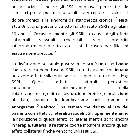
1
ansia sociale.
Inoltre, gli SSRI sono usati per trattare le
sindromi pre e postmenopausali , le vampate di calore, il
2
dolore cronico e le sindromi da stanchezza cronica.
Negli
Stati Uniti, una persona su otto ha utilizzato SSRI negli ultimi
1
10 anni.
Occasionalmente, gli SSRI, a causa degli effetti
collaterali sessuali reversibili, sono prescritti
intenzionalmente per trattare casi di cases parafilia ed
2
eiaculazione precoce.
La disfunzione sessuale post-SSRI (PSSD) è una condizione
che si verifica dopo l’uso di SSRI, in cui i pazienti continuano
ad avere effetti collaterali sessuali dopo l’interruzione degli
SSRI. Questi effetti collaterali persistenti
includono diminuzione della
libido , anestesia genitale , disfunzione erettile , eiaculazione
ritardata, perdita di lubrificazione nelle donne e
2
1
anorgasmia.
Bahrick
ha stimato che dall’1% al 10% dei
pazienti con effetti collaterali sessuali SSRI sperimenteranno
la risoluzione di questi effetti collaterali mentre sono ancora
in terapia, tuttavia la restante coorte mostrerà ancora questi
effetti collaterali finché vengono utilizzati SSRI.