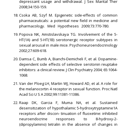
depressant usage and withdrawal. J Sex Marital Ther
2008;34:150-159.
Csoka AB, Szyf M. Epigenetic side-effects of common
pharmaceuticals: a potential new ﬁeld in medicine and
pharmacology. Med Hypotheses 2009;73:770-780.
Popova NK, Amstislavskaya TG. Involvement of the 5-
HT(1A) and 5-HT(1B) serotonergic receptor subtypes in
sexual arousal in male mice. Psychoneuroendocrinology
2002;27:609-618.
Damsa C, Bumb A, Bianchi-Demicheli F, et al. Dopamine-
dependent side effects of selective serotonin reuptake
inhibitors: a clinical review. J Clin Psychiatry 2004; 65:1064-
1068.
Van der Ploeg LH, Martin WJ, Howard AD, et al. A role for
the melanocortin 4 receptor in sexual function. Proc Natl
Acad Sci U S A 2002;99:11381-11386.
Raap DK, Garcia F, Muma NA, et al. Sustained
desensitization of hypothalamic 5-hydroxytryptamine1A
receptors after discon- tinuation of ﬂuoxetine: inhibited
neuroendocrine responses to 8-hydroxy-2-
(dipropylamino) tetralin in the absence of changes in