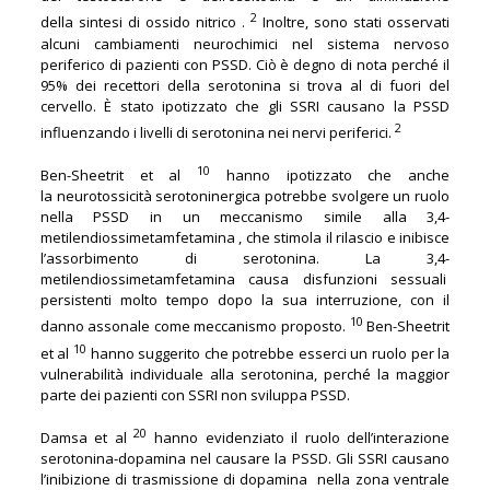
2
della sintesi di ossido nitrico .
Inoltre, sono stati osservati
alcuni cambiamenti neurochimici nel sistema nervoso
periferico di pazienti con PSSD. Ciò è degno di nota perché il
95% dei recettori della serotonina si trova al di fuori del
cervello. È stato ipotizzato che gli SSRI causano la PSSD
2
influenzando i livelli di serotonina nei nervi periferici.
10
Ben-Sheetrit et al
hanno ipotizzato che anche
la
neurotossicità serotoninergica potrebbe svolgere un ruolo
nella PSSD in un meccanismo simile alla 3,4-
metilendiossimetamfetamina , che stimola il rilascio e inibisce
l’assorbimento di serotonina. La 3,4-
metilendiossimetamfetamina causa disfunzioni sessuali
persistenti molto tempo dopo la sua interruzione, con il
10
danno assonale come meccanismo proposto.
Ben-Sheetrit
10
et al
hanno suggerito che potrebbe esserci un ruolo per la
vulnerabilità individuale alla serotonina, perché la maggior
parte dei pazienti con SSRI non sviluppa PSSD.
20
Damsa et al
hanno evidenziato il ruolo dell’interazione
serotonina-dopamina nel causare la PSSD. Gli SSRI causano
l’inibizione di trasmissione di dopamina nella zona ventrale