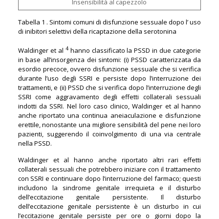
Insensibilità al capezzolo
Tabella 1 . Sintomi comuni di disfunzione sessuale dopo l’ uso
di inibitori selettivi della ricaptazione della serotonina
4
Waldinger et al
hanno
classificato la PSSD in due categorie
in base all’insorgenza dei sintomi: (i) PSSD caratterizzata da
esordio precoce, ovvero disfunzione sessuale che si verifica
durante l’uso degli SSRI e persiste dopo l’interruzione dei
trattamenti, e (ii) PSSD che si verifica dopo l’interruzione degli
SSRI come aggravamento degli effetti collaterali sessuali
indotti da SSRI. Nel loro caso clinico, Waldinger et al hanno
anche riportato una continua aneiaculazione e disfunzione
erettile, nonostante una migliore sensibilità del pene nei loro
pazienti, suggerendo il coinvolgimento di una via centrale
nella PSSD.
Waldinger et al hanno anche riportato altri rari effetti
collaterali sessuali che potrebbero iniziare con il trattamento
con SSRI e continuare dopo l’interruzione del farmaco; questi
includono la sindrome genitale irrequieta e il disturbo
dell’eccitazione genitale persistente. Il disturbo
dell’eccitazione genitale persistente è un disturbo in cui
l’eccitazione genitale persiste per ore o giorni dopo la