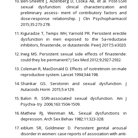
Ben-Sheetrit J, Aizenberg D, Csoka AB, et al. Post-SSRI
sexual dysfunction: clinical characterization and
preliminary assess- ment of contributory factors and
dose-response relationship. J Clin Psychopharmacol
2015;35:273-278.
Kiguradze T, Temps WH, Yarnold PR. Persistent erectile
dysfunction in men exposed to the 5a-reductase
inhibitors, ﬁnasteride, or dutasteride. PeerJ 2017;5:e3020.
Irwig MS. Persistent sexual side effects of ﬁnasteride:
could they be permanent? J Sex Med 2012;9:2927-2932.
Coleman R, MacDonald D. Effects of isotretinoin on male
reproductive system. Lancet 1994;344:198.
Shankar GS. Serotonin and sexual dysfunction. J
Autacoids Horm 2015;5:e129.
Balon R. SSRI-associated sexual dysfunction. Am J
Psychia- try 2006;163:1504-1509.
Mathew RJ, Weinman ML. Sexual dysfunctions in
depression. Arch Sex Behav 1982;11:323-328.
eiblum SR, Goldmeier D. Persistent genital arousal
disorder in women: case reports of association with anti-