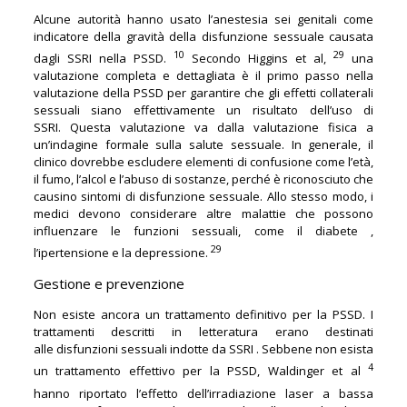
Alcune autorità hanno usato l’anestesia sei genitali come
indicatore della gravità della disfunzione sessuale causata
10
29
dagli SSRI nella PSSD.
Secondo Higgins et al,
una
valutazione completa e dettagliata è il primo passo nella
valutazione della PSSD per garantire che gli effetti collaterali
sessuali siano effettivamente un risultato dell’uso di
SSRI. Questa valutazione va dalla valutazione fisica a
un’indagine formale sulla salute sessuale. In generale, il
clinico dovrebbe escludere elementi di confusione come l’età,
il fumo, l’alcol e l’abuso di sostanze, perché è riconosciuto che
causino sintomi di disfunzione sessuale. Allo stesso modo, i
medici devono considerare altre malattie che possono
influenzare le funzioni sessuali, come il diabete ,
29
l’ipertensione e la depressione.
Gestione e prevenzione
Non esiste ancora un trattamento definitivo per la PSSD. I
trattamenti descritti in letteratura erano destinati
alle disfunzioni sessuali indotte da SSRI . Sebbene non esista
4
un trattamento effettivo per la PSSD, Waldinger et al
hanno
riportato l’effetto dell’irradiazione laser a bassa