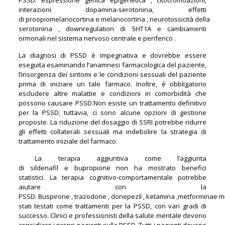
interazioni dopamina-serotonina, effetti
di proopiomelanocortina e melanocortina , neurotossicità della
serotonina , downregulation di 5HT1A e cambiamenti
ormonali nel sistema nervoso centrale e periferico .
La diagnosi di PSSD è impegnativa e dovrebbe essere
eseguita esaminando l’anamnesi farmacologica del paziente,
l’insorgenza dei sintomi e le condizioni sessuali del paziente
prima di iniziare un tale farmaco. Inoltre, è obbligatorio
escludere altre malattie e condizioni in comorbidità che
possono causare PSSD.Non esiste un trattamento definitivo
per la PSSD; tuttavia, ci sono alcune opzioni di gestione
proposte. La riduzione del dosaggio di SSRI potrebbe ridurre
gli effetti collaterali sessuali ma indebolire la strategia di
trattamento iniziale del farmaco.
La terapia aggiuntiva come l’aggiunta
di sildenafil e bupropione non ha mostrato benefici
statistici. La terapia cognitivo-comportamentale potrebbe
aiutare con la
PSSD. Buspirone , trazodone , donepezil , ketamina ,metforminae m
stati testati come trattamenti per la PSSD, con vari gradi di
successo. Clinici e professionisti della salute mentale devono
consigliare i propri pazienti sulla PSSD. Tutti i pazienti devono