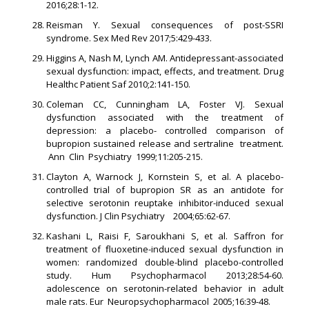
2016;28:1-12.
Reisman Y. Sexual consequences of post-SSRI
syndrome. Sex Med Rev 2017;5:429-433.
Higgins A, Nash M, Lynch AM. Antidepressant-associated
sexual dysfunction: impact, effects, and treatment. Drug
Healthc Patient Saf 2010;2:141-150.
Coleman CC, Cunningham LA, Foster VJ. Sexual
dysfunction associated with the treatment of
depression: a placebo- controlled comparison of
bupropion sustained release and sertraline treatment.
Ann Clin Psychiatry 1999;11:205-215.
Clayton A, Warnock J, Kornstein S, et al. A placebo-
controlled trial of bupropion SR as an antidote for
selective serotonin reuptake inhibitor-induced sexual
dysfunction. J Clin Psychiatry 2004;65:62-67.
Kashani L, Raisi F, Saroukhani S, et al. Saffron for
treatment of ﬂuoxetine-induced sexual dysfunction in
women: randomized double-blind placebo-controlled
study. Hum Psychopharmacol 2013;28:54-60.
adolescence on serotonin-related behavior in adult
male rats. Eur Neuropsychopharmacol 2005;16:39-48.