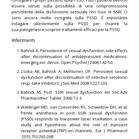
essere istruiti sulla possibilità di una compromissione
persistente della disfunzione sessuale con l’uso di SSRI. Ci
sono ancora molte incognite sulla PSSD. È importante
indagare ulteriormente sulla PSSD per chiarire la
sua patogenesi e scoprire trattamenti efficaci per la PSSD.
Riferimenti
Bahrick A. Persistence of sexual dysfunction side effects
after discontinuation of antidepressant medications:
emerging evi- dence. Open Psychol J 2008;1:42-50.
Csoka AB, Bahrick A, Mehtonen OP. Persistent sexual
dysfunction after discontinuation of selective serotonin
reup- take inhibitors. J Sex Med 2008;1:227-233.
Bahrick AS. Post SSRI sexual dysfunction. Am Soc Adv
Pharmacother Tablet 2006;7:2-3.
Waldinger MD, van Coevorden RS, Schweitzer DH, et al.
Penile anesthesia in post SSRI sexual dysfunction
(PSSD) responds to low-power laser irradiation: a case
study and hypothesis about the role of transient
receptor potential (TRP) ion channels. Eur J Pharmacol
2015;753:263-268.