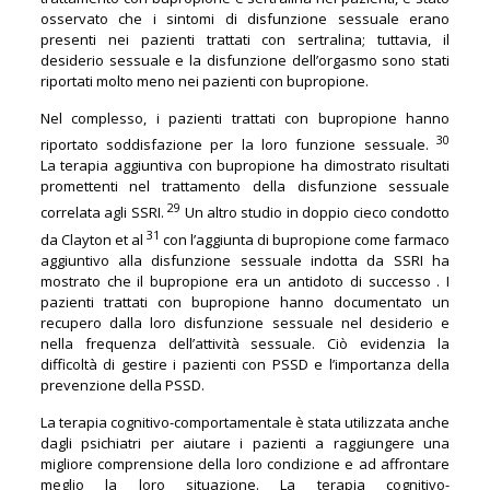
osservato che i sintomi di disfunzione sessuale erano
presenti nei pazienti trattati con sertralina; tuttavia, il
desiderio sessuale e la disfunzione dell’orgasmo sono stati
riportati molto meno nei pazienti con bupropione.
Nel complesso, i pazienti trattati con bupropione hanno
30
riportato soddisfazione per la loro funzione sessuale.
La terapia aggiuntiva con bupropione ha dimostrato risultati
promettenti nel trattamento della disfunzione sessuale
29
correlata agli SSRI.
Un altro studio in doppio cieco condotto
31
da Clayton et al
con l’aggiunta di bupropione come farmaco
aggiuntivo alla disfunzione sessuale indotta da SSRI ha
mostrato che il bupropione era un antidoto di successo . I
pazienti trattati con bupropione hanno documentato un
recupero dalla loro disfunzione sessuale nel desiderio e
nella frequenza dell’attività sessuale. Ciò evidenzia la
difficoltà di gestire i pazienti con PSSD e l’importanza della
prevenzione della PSSD.
La terapia cognitivo-comportamentale è stata utilizzata anche
dagli psichiatri per aiutare i pazienti a raggiungere una
migliore comprensione della loro condizione e ad affrontare
meglio la loro situazione. La terapia cognitivo-