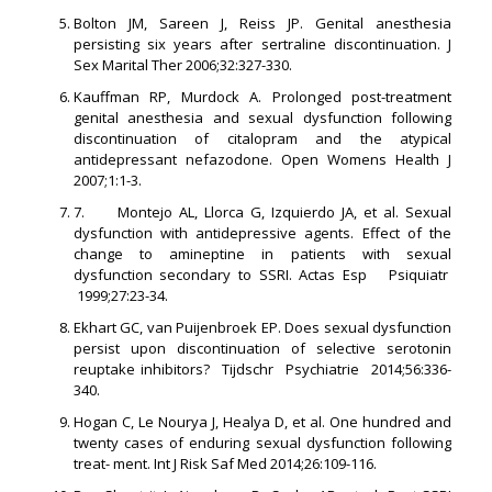
Bolton JM, Sareen J, Reiss JP. Genital anesthesia
persisting six years after sertraline discontinuation. J
Sex Marital Ther 2006;32:327-330.
Kauffman RP, Murdock A. Prolonged post-treatment
genital anesthesia and sexual dysfunction following
discontinuation of citalopram and the atypical
antidepressant nefazodone. Open Womens Health J
2007;1:1-3.
7. Montejo AL, Llorca G, Izquierdo JA, et al. Sexual
dysfunction with antidepressive agents. Effect of the
change to amineptine in patients with sexual
dysfunction secondary to SSRI. Actas Esp Psiquiatr
1999;27:23-34.
Ekhart GC, van Puijenbroek EP. Does sexual dysfunction
persist upon discontinuation of selective serotonin
reuptake inhibitors? Tijdschr Psychiatrie 2014;56:336-
340.
Hogan C, Le Nourya J, Healya D, et al. One hundred and
twenty cases of enduring sexual dysfunction following
treat- ment. Int J Risk Saf Med 2014;26:109-116.