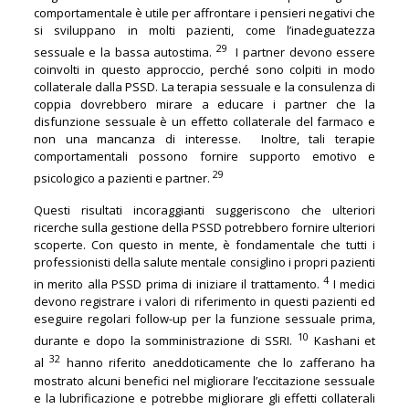
comportamentale è utile per affrontare i pensieri negativi che
si sviluppano in molti pazienti, come l’inadeguatezza
29
sessuale e la bassa autostima.
I partner devono essere
coinvolti in questo approccio, perché sono colpiti in modo
collaterale dalla PSSD. La terapia sessuale e la consulenza di
coppia dovrebbero mirare a educare i partner che la
disfunzione sessuale è un effetto collaterale del farmaco e
non una mancanza di interesse. Inoltre, tali terapie
comportamentali possono fornire supporto emotivo e
29
psicologico a pazienti e partner.
Questi risultati incoraggianti suggeriscono che ulteriori
ricerche sulla gestione della PSSD potrebbero fornire ulteriori
scoperte. Con questo in mente, è fondamentale che tutti i
professionisti della salute mentale consiglino i propri pazienti
4
in merito alla PSSD prima di iniziare il trattamento.
I medici
devono registrare i valori di riferimento in questi pazienti ed
eseguire regolari follow-up per la funzione sessuale prima,
10
durante e dopo la somministrazione di SSRI.
Kashani et
32
al
hanno riferito aneddoticamente che lo zafferano ha
mostrato alcuni benefici nel migliorare l’eccitazione sessuale
e la lubrificazione e potrebbe migliorare gli effetti collaterali