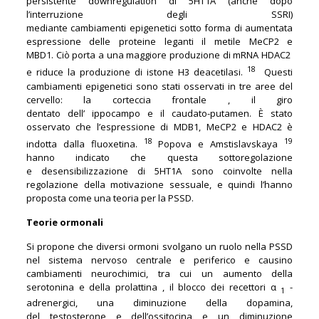
persistente downregulation di 5HT1A (anche dopo
l’interruzione degli SSRI)
mediante cambiamenti epigenetici sotto forma di aumentata
espressione delle proteine leganti il ​​metile MeCP2 e
MBD1. Ciò porta a una maggiore produzione di mRNA HDAC2
18
e riduce la produzione di istone H3 deacetilasi.
Questi
cambiamenti epigenetici sono stati osservati in tre aree del
cervello: la corteccia frontale , il giro
dentato dell’ ippocampo e il caudato-putamen. È stato
osservato che l’espressione di MDB1, MeCP2 e HDAC2 è
18
19
indotta dalla fluoxetina.
Popova e Amstislavskaya
hanno indicato che questa sottoregolazione
e desensibilizzazione di 5HT1A sono coinvolte nella
regolazione della motivazione sessuale, e quindi l’hanno
proposta come una teoria per la PSSD.
Teorie ormonali
Si propone che diversi ormoni svolgano un ruolo nella PSSD
nel sistema nervoso centrale e periferico e causino
cambiamenti neurochimici, tra cui un aumento della
serotonina e della prolattina , il blocco dei recettori α
-
1
adrenergici, una diminuzione della dopamina,
del testosterone e dell’ossitocina e un diminuzione