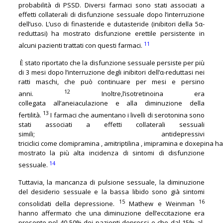
probabilità di PSSD. Diversi farmaci sono stati associati a
effetti collaterali di disfunzione sessuale dopo l’interruzione
dell’uso. L’uso di finasteride e dutasteride (inibitori della 5α-
reduttasi) ha mostrato disfunzione erettile persistente in
11
alcuni pazienti trattati con questi farmaci.
È stato riportato che la disfunzione sessuale persiste per più
di 3 mesi dopo l’interruzione degli inibitori dell’α-reduttasi nei
ratti maschi, che può continuare per mesi e persino
12
anni.
Inoltre,l’isotretinoina era
collegata all’aneiaculazione e alla diminuzione della
13
fertilità.
I farmaci che aumentano i livelli di serotonina sono
stati associati a effetti collaterali sessuali
simili; antidepressivi
triciclici come clomipramina , amitriptilina , imipramina e doxepina 
mostrato la più alta incidenza di sintomi di disfunzione
14
sessuale.
Tuttavia, la mancanza di pulsione sessuale, la diminuzione
del desiderio sessuale e la bassa libido sono già sintomi
15
16
consolidati della depressione.
Mathew e Weinman
hanno affermato che una diminuzione dell’eccitazione era
presente nel 40-50% dei pazienti depressi e che dal 15% al ​​