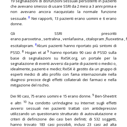
19 segnalazioni di disfunzioni sessuali persistenti in pazienti
che avevano smesso di usare SSRI da 2 mesi a 3 anni prima e
non avevano ancora riacquistato la normale funzione
8
sessuale.
Nei rapporti, 13 pazienti erano uomini e 6 erano
donne.
Gli SSRI prescritti
erano paroxetina , sertralina , venlafaxina , citalopram ,fluoxetina 
8
escitalopram.
Alcuni pazienti hanno riportato più sintomi di
8
9
PSSD.
Hogan et al
hanno riportato 90 casi di PSSD sulla
base di segnalazioni su RxISK.org, un portale per la
segnalazione di eventi avversi da parte di pazienti o medici o,
idealmente, pazienti e medici; RxISK è gestito da un gruppo di
esperti medici di alto profilo con fama internazionale nella
diagnosi precoce degli effetti collaterali dei farmaci e nella
mitigazione del rischio.
9
Dei 90 casi, 75 erano uomini e 15 erano donne.
Ben-Sheetrit
10
e altri
ha condotto un’indagine su Internet sugli effetti
avversi sessuali nei pazienti trattati con antidepressivi
utilizzando un questionario strutturato di autovalutazione e
criteri di definizione dei casi ben definiti; di 532 soggetti,
hanno trovato 183 casi possibili, inclusi 23 casi ad alta