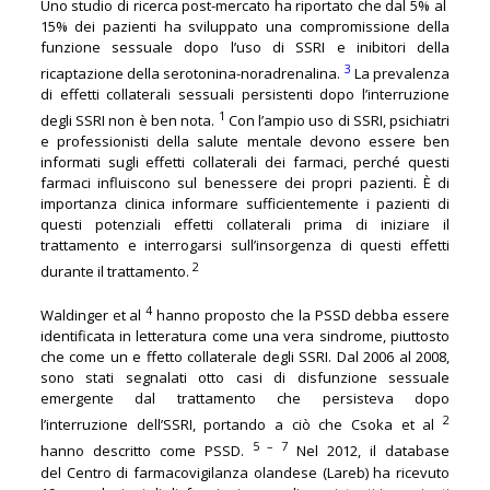
Uno studio di ricerca post-mercato ha riportato che dal 5% al ​​
15% dei pazienti ha sviluppato una compromissione della
funzione sessuale dopo l’uso di SSRI e inibitori della
3
ricaptazione della serotonina-noradrenalina.
La prevalenza
di effetti collaterali sessuali persistenti dopo l’interruzione
1
degli SSRI non è ben nota.
Con l’ampio uso di SSRI, psichiatri
e professionisti della salute mentale devono essere ben
informati sugli effetti collaterali dei farmaci, perché questi
farmaci influiscono sul benessere dei propri pazienti. È di
importanza clinica informare sufficientemente i pazienti di
questi potenziali effetti collaterali prima di iniziare il
trattamento e interrogarsi sull’insorgenza di questi effetti
2
durante il trattamento.
4
Waldinger et al
hanno proposto che la PSSD debba essere
identificata in letteratura come una vera sindrome, piuttosto
che come un e ffetto collaterale degli SSRI. Dal 2006 al 2008,
sono stati segnalati otto casi di disfunzione sessuale
emergente dal trattamento che persisteva dopo
2
l’interruzione dell’SSRI, portando a ciò che Csoka et al
5 – 7
hanno descritto come PSSD.
Nel 2012, il database
del Centro di farmacovigilanza olandese (Lareb) ha ricevuto