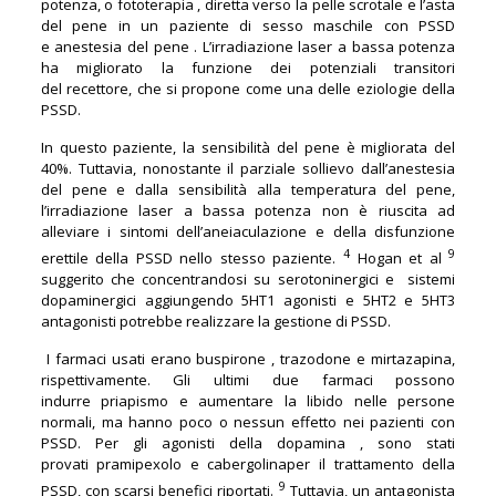
potenza, o fototerapia , diretta verso la pelle scrotale e l’asta
del pene in un paziente di sesso maschile con PSSD
e anestesia del pene . L’irradiazione laser a bassa potenza
ha migliorato la funzione dei potenziali transitori
del recettore, che si propone come una delle eziologie della
PSSD.
In questo paziente, la sensibilità del pene è migliorata del
40%. Tuttavia, nonostante il parziale sollievo dall’anestesia
del pene e dalla sensibilità alla temperatura del pene,
l’irradiazione laser a bassa potenza non è riuscita ad
alleviare i sintomi dell’aneiaculazione e della disfunzione
4
9
erettile della PSSD nello stesso paziente.
Hogan et al
suggerito che concentrandosi su serotoninergici e sistemi
dopaminergici aggiungendo 5HT1 agonisti e 5HT2 e 5HT3
antagonisti potrebbe realizzare la gestione di PSSD.
I farmaci usati erano
buspirone , trazodone e mirtazapina,
rispettivamente. Gli ultimi due farmaci possono
indurre priapismo e aumentare la libido nelle persone
normali, ma hanno poco o nessun effetto nei pazienti con
PSSD. Per gli agonisti della dopamina , sono stati
provati pramipexolo e cabergolinaper il trattamento della
9
PSSD, con scarsi benefici riportati.
Tuttavia, un antagonista