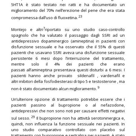
5HT1A è stato testato nei ratti e ha documentato un
miglioramento del 70% nell’erezione del pene che era stata
23
compromessa dall’uso di fluoxetina.
7
Montejo e altri
riportato su uno studio caso-controllo
spagnolo che ha valutato il passaggio dagli SSRI ad un
antidepressivo dopaminergico (amineptina) in pazienti con
disfunzione sessuale e ha osservato che il 55% di questi
pazienti che usavano SSRI aveva una disfunzione sessuale
persistente 6 mesi dopo l’interruzione del trattamento,
mentre solo il 4% dei pazienti che erano
passati all’amineptina presentava questi disturbi a 6 mesi. I
pazienti hanno anche provato sildenafil , vardenafil e
altri inibitori della fosfodiesterasi di tipo 5 e testosterone , ma
9
non è stato documentato alcun miglioramento.
Un’ulteriore opzione di trattamento potrebbe essere che i
pazienti passino al bupropione o al nefazodone,
antidepressivi che non sono noti per causare effetti negativi
29
sul sesso.
Il bupropione non ha attività serotoninergica e,
quindi, non influenza la funzione sessuale nei pazienti. In
uno studio comparativo controllato con placebo sul
trattamento con bupropione e sertralina nei pazienti, è stato