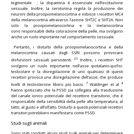
tegmentale ; la dopamina è essenziale nell’eccitazione
sessuale. Inoltre, la serotonina regola la produzione dei
neuroni della proopiomelanocortina e inibisce i recettori MC4
della melanocortina attraverso l’azione 5HT2C e 5HT2A. Non
solo la proopiomelanocortina e la melanocortina
sono responsabili della colorazione della pelle, ma svolgono
anche un ruolo importante nel comportamento sessuale.
Pertanto, i disturbi della proopiomelanocortina e della
melanocortina causati dagli SSRI possono provocare
21
disfunzioni sessuali persistenti.
Inoltre, i recettori 5HT
svolgono un ruolo importante nell’asse ipotalamo-ipofisi-
testicolare e la disregolazione di uno qualsiasi di questi
recettori provoca una disregolazione dell’asse, che produce
7
4
livelli di testosterone libero più bassi.
Waldinger et al
hanno ipotizzato che la PSSD sia collegata alla trasduzione
del canale ionico potenziale del recettore transitorio, che è
responsabile della sensibilità della pelle alla temperatura, al
tatto, al gusto e all’olfatto. Disturbi a questi potenziali recettori
transitori potrebbero manifestarsi come PSSD.
Studi sugli animali
Sono stati condotti alcuni studi sugli animali per determinare