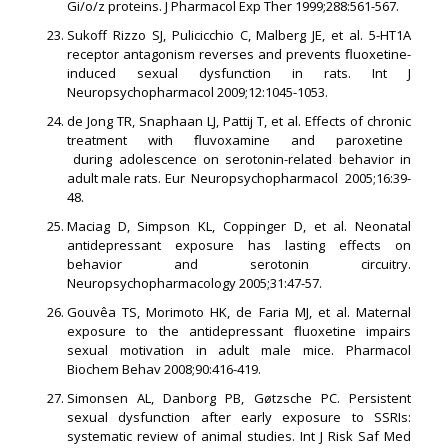
Gi/o/z proteins. J Pharmacol Exp Ther 1999;288:561-567.
Sukoff Rizzo SJ, Pulicicchio C, Malberg JE, et al. 5-HT1A
receptor antagonism reverses and prevents ﬂuoxetine-
induced sexual dysfunction in rats. Int J
Neuropsychopharmacol 2009;12:1045-1053.
de Jong TR, Snaphaan LJ, Pattij T, et al. Effects of chronic
treatment with ﬂuvoxamine and paroxetine
during adolescence on serotonin-related behavior in
adult male rats. Eur Neuropsychopharmacol 2005;16:39-
48.
Maciag D, Simpson KL, Coppinger D, et al. Neonatal
antidepressant exposure has lasting effects on
behavior and serotonin circuitry.
Neuropsychopharmacology 2005;31:47-57.
Gouvêa TS, Morimoto HK, de Faria MJ, et al. Maternal
exposure to the antidepressant ﬂuoxetine impairs
sexual motivation in adult male mice. Pharmacol
Biochem Behav 2008;90:416-419.
Simonsen AL, Danborg PB, Gøtzsche PC. Persistent
sexual dysfunction after early exposure to SSRIs:
systematic review of animal studies. Int J Risk Saf Med