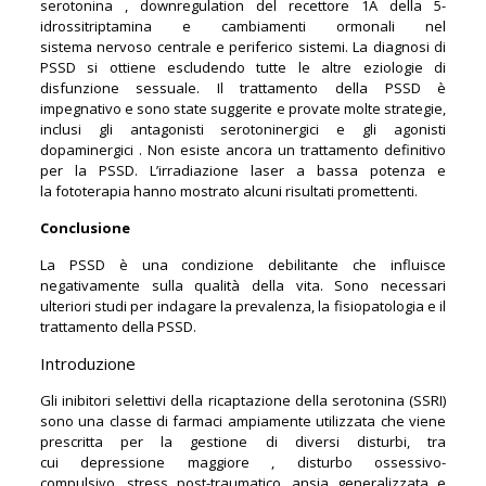
serotonina , downregulation del recettore 1A della 5-
idrossitriptamina e cambiamenti ormonali nel
sistema nervoso centrale e periferico sistemi. La diagnosi di
PSSD si ottiene escludendo tutte le altre eziologie di
disfunzione sessuale. Il trattamento della PSSD è
impegnativo e sono state suggerite e provate molte strategie,
inclusi gli antagonisti serotoninergici e gli agonisti
dopaminergici . Non esiste ancora un trattamento definitivo
per la PSSD. L’irradiazione laser a bassa potenza e
la fototerapia hanno mostrato alcuni risultati promettenti.
Conclusione
La PSSD è una condizione debilitante che influisce
negativamente sulla qualità della vita. Sono necessari
ulteriori studi per indagare la prevalenza, la fisiopatologia e il
trattamento della PSSD.
Introduzione
Gli inibitori selettivi della ricaptazione della serotonina (SSRI)
sono una classe di farmaci ampiamente utilizzata che viene
prescritta per la gestione di diversi disturbi, tra
cui depressione maggiore , disturbo ossessivo-
compulsivo ,stress post-traumatico, ansia generalizzata e