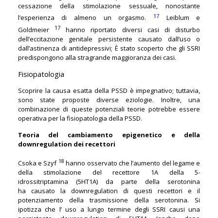
cessazione della stimolazione sessuale, nonostante
17
l’esperienza di almeno un orgasmo.
Leiblum e
17
Goldmeier
hanno riportato diversi casi di disturbo
dell’eccitazione genitale persistente causato dall’uso o
dall’astinenza di antidepressivi; È stato scoperto che gli SSRI
predispongono alla stragrande maggioranza dei casi.
Fisiopatologia
Scoprire la causa esatta della PSSD è impegnativo; tuttavia,
sono state proposte diverse eziologie. Inoltre, una
combinazione di queste potenziali teorie potrebbe essere
operativa per la fisiopatologia della PSSD.
Teoria del cambiamento epigenetico e della
downregulation dei recettori
18
Csoka e Szyf
hanno
osservato che l’aumento del legame e
della stimolazione del recettore 1A della 5-
idrossitriptamina (5HT1A) da parte della serotonina
ha causato la downregulation di questi recettori e il
potenziamento della trasmissione della serotonina. Si
ipotizza che l’ uso a lungo termine degli SSRI causi una