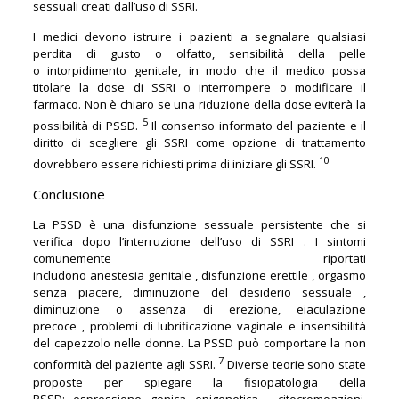
sessuali creati dall’uso di SSRI.
I medici devono istruire i pazienti a segnalare qualsiasi
perdita di gusto o olfatto, sensibilità della pelle
o intorpidimento genitale, in modo che il medico possa
titolare la dose di SSRI o interrompere o modificare il
farmaco. Non è chiaro se una riduzione della dose eviterà la
5
possibilità di PSSD.
Il consenso informato del paziente e il
diritto di scegliere gli SSRI come opzione di trattamento
10
dovrebbero essere richiesti prima di iniziare gli SSRI.
Conclusione
La PSSD è una disfunzione sessuale persistente che si
verifica dopo l’interruzione dell’uso di SSRI . I sintomi
comunemente riportati
includono anestesia genitale , disfunzione erettile , orgasmo
senza piacere, diminuzione del desiderio sessuale ,
diminuzione o assenza di erezione, eiaculazione
precoce , problemi di lubrificazione vaginale e insensibilità
del capezzolo nelle donne. La PSSD può comportare la non
7
conformità del paziente agli SSRI.
Diverse teorie sono state
proposte per spiegare la fisiopatologia della
PSSD: espressione genica epigenetica , citocromoazioni,