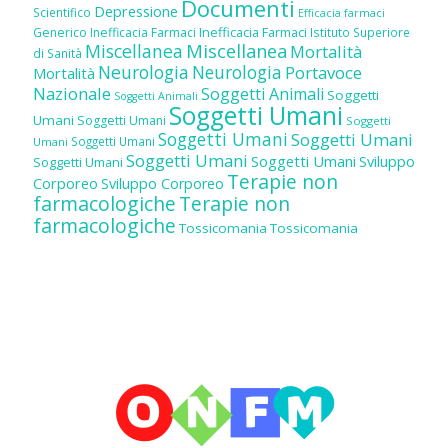
Documenti
Depressione
Scientifico
Efficacia farmaci
Inefficacia Farmaci
Generico
Inefficacia Farmaci
Istituto Superiore
Miscellanea
Miscellanea
Mortalità
di Sanità
Neurologia
Neurologia
Portavoce
Mortalità
Nazionale
Soggetti Animali
Soggetti
Soggetti Animali
Soggetti Umani
Umani
Soggetti Umani
Soggetti
Soggetti Umani
Soggetti Umani
Soggetti Umani
Umani
Soggetti Umani
Soggetti Umani
Sviluppo
Soggetti Umani
Terapie non
Corporeo
Sviluppo Corporeo
farmacologiche
Terapie non
farmacologiche
Tossicomania
Tossicomania