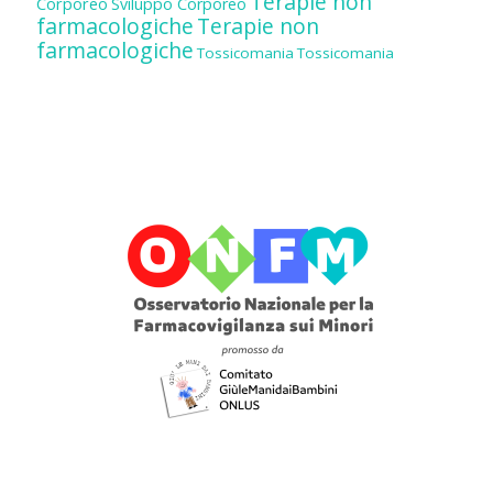
Terapie non
Corporeo
Sviluppo Corporeo
farmacologiche
Terapie non
farmacologiche
Tossicomania
Tossicomania