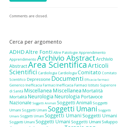
Comments are closed.
Cerca per argomento
ADHD
Altre Fonti
Altre Patologie
Apprendimento
Archivio Abstract
Archivio
Apprendimento
Area Scientifica
Articoli
Abstract
Scientifici
Comitato
Cardiologia
Cardiologia
Comitato
Documenti
Depressione
Scientifico
Efficacia farmaci
Inefficacia Farmaci
Generico
Inefficacia Farmaci
Istituto Superiore
Miscellanea
Miscellanea
Mortalità
di Sanità
Neurologia
Neurologia
Portavoce
Mortalità
Nazionale
Soggetti Animali
Soggetti
Soggetti Animali
Soggetti Umani
Umani
Soggetti Umani
Soggetti
Soggetti Umani
Soggetti Umani
Soggetti Umani
Umani
Soggetti Umani
Soggetti Umani
Sviluppo
Soggetti Umani